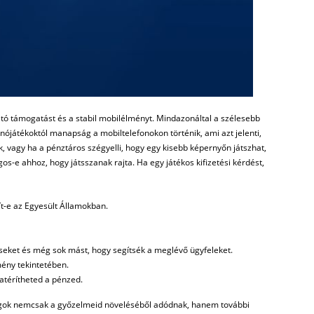
ható támogatást és a stabil mobilélményt. Mindazonáltal a szélesebb
nójátékoktól manapság a mobiltelefonokon történik, ami azt jelenti,
 vagy ha a pénztáros szégyelli, hogy egy kisebb képernyőn játszhat,
os-e ahhoz, hogy játsszanak rajta. Ha egy játékos kifizetési kérdést,
ít-e az Egyesült Államokban.
téseket és még sok mást, hogy segítsék a meglévő ügyfeleket.
mény tekintetében.
zatérítheted a pénzed.
ságok nemcsak a győzelmeid növeléséből adódnak, hanem további