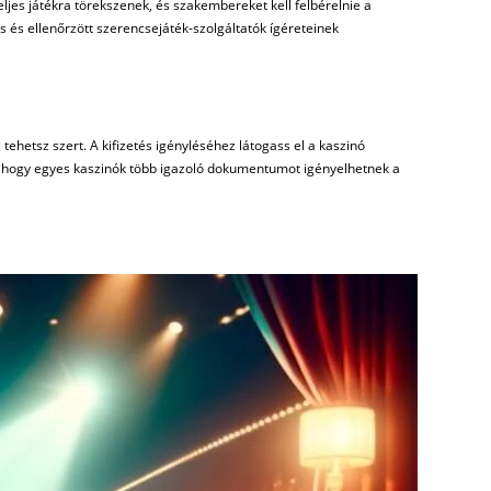
eljes játékra törekszenek, és szakembereket kell felbérelnie a
 és ellenőrzött szerencsejáték-szolgáltatók ígéreteinek
ehetsz szert. A kifizetés igényléséhez látogass el a kaszinó
dd, hogy egyes kaszinók több igazoló dokumentumot igényelhetnek a