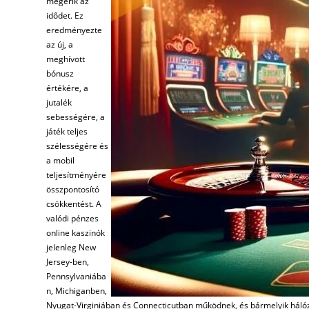
megérik az
idődet. Ez
eredményezte
az új, a
meghívott
bónusz
értékére, a
jutalék
sebességére, a
játék teljes
szélességére és
a mobil
teljesítményére
összpontosító
csökkentést. A
valódi pénzes
online kaszinók
jelenleg New
Jersey-ben,
Pennsylvaniába
n, Michiganben,
Nyugat-Virginiában és Connecticutban működnek, és bármelyik hálózat