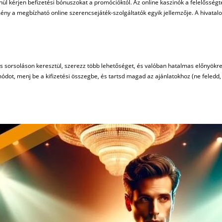
enül kérjen befizetési bónuszokat a promócióktól. Az online kaszinók a felelősségt
ny a megbízható online szerencsejáték-szolgáltatók egyik jellemzője. A hivatalos
sorsoláson keresztül, szerezz több lehetőséget, és valóban hatalmas előnyökre t
 módot, menj be a kifizetési összegbe, és tartsd magad az ajánlatokhoz (ne fele