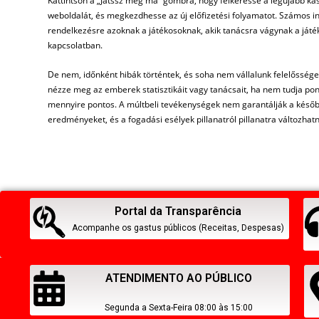
Kattintson a „Játssz még ma” gombra, hogy felkeresse a legújabb ka
weboldalát, és megkezdhesse az új előfizetési folyamatot. Számos in
rendelkezésre azoknak a játékosoknak, akik tanácsra vágynak a játé
kapcsolatban.
De nem, időnként hibák történtek, és soha nem vállalunk felelősséget
nézze meg az emberek statisztikáit vagy tanácsait, ha nem tudja po
mennyire pontos. A múltbeli tevékenységek nem garantálják a későb
eredményeket, és a fogadási esélyek pillanatról pillanatra változhat
Portal da Transparência
Acompanhe os gastus públicos (Receitas, Despesas)
ATENDIMENTO AO PÚBLICO
Segunda a Sexta-Feira 08:00 às 15:00