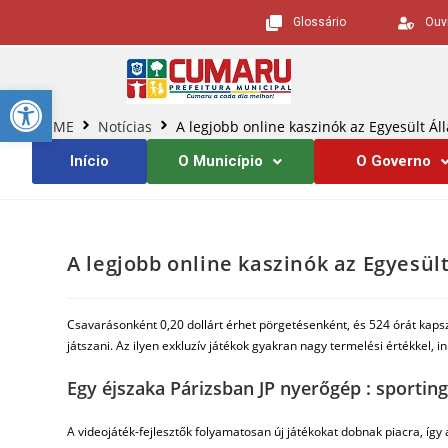
Glossário
Ouv
Barra de Ferramentas Aberta
HOME
Notícias
A legjobb online kaszinók az Egyesült Á
Início
O Município
O Governo
A legjobb online kaszinók az Egyesül
Csavarásonként 0,20 dollárt érhet pörgetésenként, és 524 órát kaps
játszani.
Az ilyen exkluzív játékok gyakran nagy termelési értékkel, i
Egy éjszaka Párizsban JP nyerőgép : sporting
A videojáték-fejlesztők folyamatosan új játékokat dobnak piacra, így