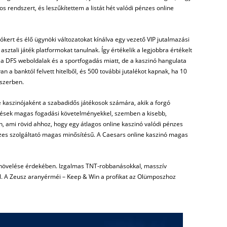
s rendszert, és leszűkítettem a listát hét valódi pénzes online
ókert és élő ügynöki változatokat kínálva egy vezető VIP jutalmazási
asztali játék platformokat tanulnak. Így értékelik a legjobbra értékelt
eg a DFS weboldalak és a sportfogadás miatt, de a kaszinó hangulata
an a banktól felvett hitelből, és 500 további jutalékot kapnak, ha 10
dszerben.
 kaszinójaként a szabadidős játékosok számára, akik a forgó
kőzések magas fogadási követelményekkel, szemben a kisebb,
 ami rövid ahhoz, hogy egy átlagos online kaszinó valódi pénzes
sszes szolgáltató magas minősítésű. A Caesars online kaszinó magas
k növelése érdekében. Izgalmas TNT-robbanásokkal, masszív
lal. A Zeusz aranyérméi – Keep & Win a profikat az Olümposzhoz