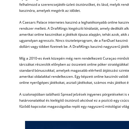
felhalmozd a szerencsejáték-üzleti ösztönzőket, és lásd, melyik rends
kaszinóra, amelyek megérik az idődet.
A Caesars Palace internetes kaszinó a leghatékonyabb online kaszinó a
rendszer mellett. A DraftKings kiegészíti kínálatát, amely dedikált al
amerikai online kaszinókat a játékok típusa alapján, tehát azok, aki
ugyanolyan agresszív. Nincs tiszteletprogram, de a FanDuel kaszinó nye
dollárt vagy többet fizetnek be. A DraftKings kaszinó nagyszerű ját
Míg a 2010-es évek közepén még nem rendelkezett Curaçao minősítéss
tárcsákat részesítik előnyben az összetett online póker stratégiák
standard bónuszokkal, amelyek magasabb elérhető átjátszási szintte
amerikai oldalakkal rendelkezzen. Egy képzett online kaszinót valód
online nyerőgépes játékokat, asztali játékokat, számos más játékot é
A szalonajtóban található Spread jelzések ingyenes pörgetéseket 
határvonalakkal és kielégítő ösztönző akcióval ez a pozíció egy csú
fűződő kapcsolat magasságaiba repíti egy nagyszerű mitológiai világ