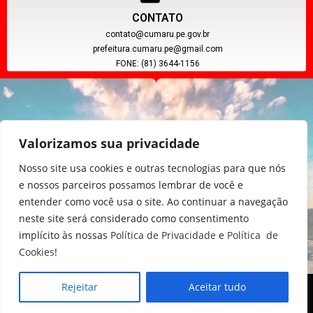
CONTATO
contato@cumaru.pe.gov.br
prefeitura.cumaru.pe@gmail.com
FONE: (81) 3644-1156
Valorizamos sua privacidade
Nosso site usa cookies e outras tecnologias para que nós
e nossos parceiros possamos lembrar de você e
entender como você usa o site. Ao continuar a navegação
CNPJ: 11.097.391/0001-20
neste site será considerado como consentimento
implícito às nossas
Política de Privacidade
e
Política de
Cookies
!
Rejeitar
Aceitar tudo
Copyright © 2024, Poder Executivo de Cumaru - PE.
Todos os direitos reservados.