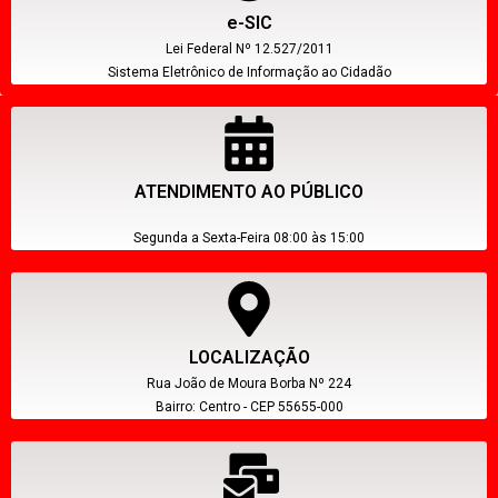
e-SIC
Lei Federal Nº 12.527/2011
Sistema Eletrônico de Informação ao Cidadão
ATENDIMENTO AO PÚBLICO
Segunda a Sexta-Feira 08:00 às 15:00
LOCALIZAÇÃO
Rua João de Moura Borba Nº 224
Bairro: Centro - CEP 55655-000