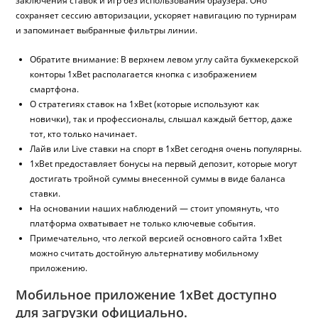
заключения ставок и игр без использования браузера.
Оно
сохраняет сессию авторизации, ускоряет навигацию по турнирам
и запоминает выбранные фильтры линии.
Обратите внимание: В верхнем левом углу сайта букмекерской
конторы 1xBet располагается кнопка с изображением
смартфона.
О стратегиях ставок на 1xBet (которые используют как
новички), так и профессионалы, слышал каждый беттор, даже
тот, кто только начинает.
Лайв или Live ставки на спорт в 1xBet сегодня очень популярны.
1xBet предоставляет бонусы на первый депозит, которые могут
достигать тройной суммы внесенной суммы в виде баланса
ставки.
На основании наших наблюдений — стоит упомянуть, что
платформа охватывает не только ключевые события.
Примечательно, что легкой версией основного сайта 1xBet
можно считать достойную альтернативу мобильному
приложению.
Мобильное приложение 1xBet доступно
для загрузки официально.