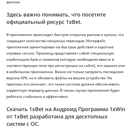
данных.
Здесь важно понимать, что посетите
официальный ресурс 1xBet.
В приложении происходит быстрое открытие рынков и купона, что
сокращает количество ненужных переходов. Интерфейс
приложения ориентирован на быстрые действия и короткие
игровые сессии. Промокод представляет собой специальную
комбинацию букв и символов (которую необходимо ввести в
соответствующее поле при регистрации на сайте), его зеркале или
в мобильном приложении. Важно не только загрузить последнюю
версию APK, но и обновить файлы на вашем устройстве. На
практике это означает, что также система должна обеспечивать
корректную передачу данных. В таком случае приложение будет
работать стабильно и эффективно.
Скачать 1xBet на Андроид Программа 1xWin
от 1xBet разработана для десктопных
систем с ОС.