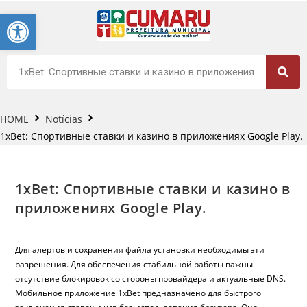
Barra de Ferramentas Aberta
HOME
Notícias
1xBet: Спортивные ставки и казино в приложениях Google Play.
1xBet: Спортивные ставки и казино в
приложениях Google Play.
Для алертов и сохранения файла установки необходимы эти
разрешения. Для обеспечения стабильной работы важны
отсутствие блокировок со стороны провайдера и актуальные DNS.
Мобильное приложение 1xBet предназначено для быстрого