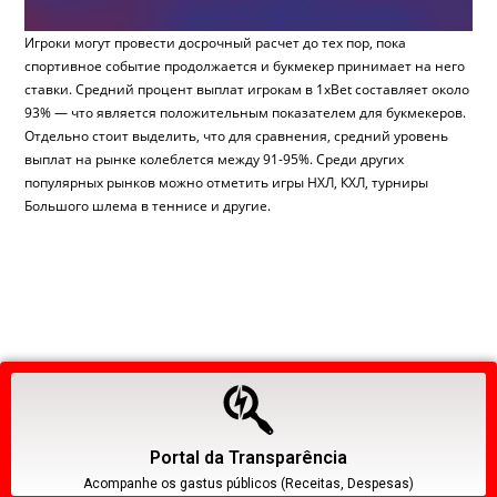
Игроки могут провести досрочный расчет до тех пор, пока
спортивное событие продолжается и букмекер принимает на него
ставки. Средний процент выплат игрокам в 1xBet составляет около
93% — что является положительным показателем для букмекеров.
Отдельно стоит выделить, что для сравнения, средний уровень
выплат на рынке колеблется между 91-95%. Среди других
популярных рынков можно отметить игры НХЛ, КХЛ, турниры
Большого шлема в теннисе и другие.
Portal da Transparência
Acompanhe os gastus públicos (Receitas, Despesas)