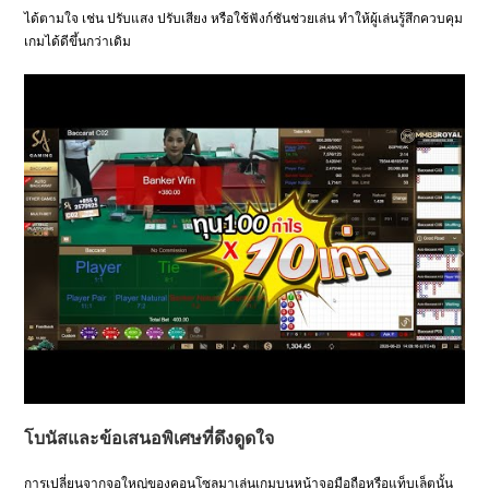
ได้ตามใจ เช่น ปรับแสง ปรับเสียง หรือใช้ฟังก์ชันช่วยเล่น ทำให้ผู้เล่นรู้สึกควบคุม
เกมได้ดีขึ้นกว่าเดิม
โบนัสและข้อเสนอพิเศษที่ดึงดูดใจ
การเปลี่ยนจากจอใหญ่ของคอนโซลมาเล่นเกมบนหน้าจอมือถือหรือแท็บเล็ตนั้น