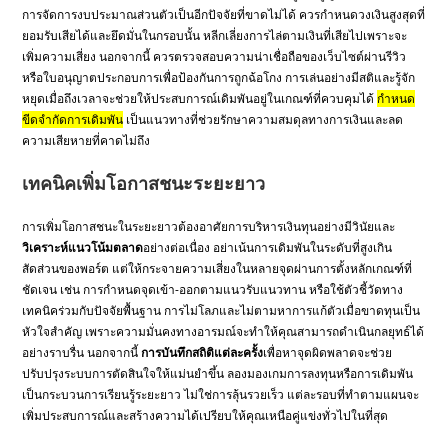
การจัดการงบประมาณส่วนตัวเป็นอีกปัจจัยที่ขาดไม่ได้ ควรกำหนดวงเงินสูงสุดที่
ยอมรับเสียได้และยึดมั่นในกรอบนั้น หลีกเลี่ยงการไล่ตามเงินที่เสียไปเพราะจะ
เพิ่มความเสี่ยง นอกจากนี้ ควรตรวจสอบความน่าเชื่อถือของเว็บไซต์ผ่านรีวิว
หรือใบอนุญาตประกอบการเพื่อป้องกันการถูกฉ้อโกง การเล่นอย่างมีสติและรู้จัก
หยุดเมื่อถึงเวลาจะช่วยให้ประสบการณ์เดิมพันอยู่ในเกณฑ์ที่ควบคุมได้
กำหนด
ขีดจำกัดการเดิมพัน
เป็นแนวทางที่ช่วยรักษาความสมดุลทางการเงินและลด
ความเสียหายที่คาดไม่ถึง
เทคนิคเพิ่มโอกาสชนะระยะยาว
การเพิ่มโอกาสชนะในระยะยาวต้องอาศัยการบริหารเงินทุนอย่างมีวินัยและ
วิเคราะห์แนวโน้มตลาด
อย่างต่อเนื่อง อย่าเน้นการเดิมพันในระดับที่สูงเกิน
สัดส่วนของพอร์ต แต่ให้กระจายความเสี่ยงในหลายจุดผ่านการตั้งหลักเกณฑ์ที่
ชัดเจน เช่น การกำหนดจุดเข้า-ออกตามแนวรับแนวทาน หรือใช้ตัวชี้วัดทาง
เทคนิคร่วมกับปัจจัยพื้นฐาน การไม่โลภและไม่ตามหาการแก้ตัวเมื่อขาดทุนเป็น
หัวใจสำคัญ เพราะความมั่นคงทางอารมณ์จะทำให้คุณสามารถดำเนินกลยุทธ์ได้
อย่างราบรื่น นอกจากนี้
การบันทึกสถิติแต่ละครั้ง
เพื่อหาจุดผิดพลาดจะช่วย
ปรับปรุงระบบการตัดสินใจให้แม่นยำขึ้น ลองมองเกมการลงทุนหรือการเดิมพัน
เป็นกระบวนการเรียนรู้ระยะยาว ไม่ใช่การลุ้นรวยเร็ว แต่ละรอบที่ทำตามแผนจะ
เพิ่มประสบการณ์และสร้างความได้เปรียบให้คุณเหนือคู่แข่งทั่วไปในที่สุด