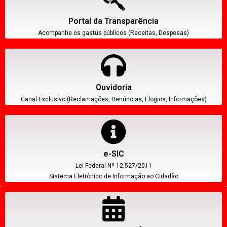
Portal da Transparência
Acompanhe os gastus públicos (Receitas, Despesas)
Ouvidoria
Canal Exclusivo (Reclamações, Denúncias, Elogios, Informações)
e-SIC
Lei Federal Nº 12.527/2011
Sistema Eletrônico de Informação ao Cidadão