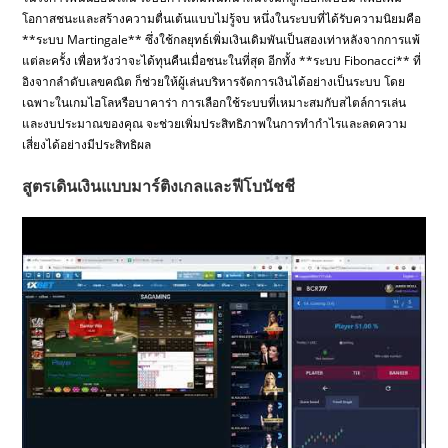
โอกาสชนะและสร้างความตื่นเต้นแบบไม่รู้จบ หนึ่งในระบบที่ได้รับความนิยมคือ
**ระบบ Martingale** ซึ่งใช้กลยุทธ์เพิ่มเงินเดิมพันเป็นสองเท่าหลังจากการแพ้
แต่ละครั้ง เพื่อหวังว่าจะได้ทุนคืนเมื่อชนะในที่สุด อีกทั้ง **ระบบ Fibonacci** ที่
อิงจากลำดับเลขคณิต ก็ช่วยให้ผู้เล่นบริหารจัดการเงินได้อย่างเป็นระบบ โดย
เฉพาะในเกมไฮโลหรือบาคาร่า การเลือกใช้ระบบที่เหมาะสมกับสไตล์การเล่น
และงบประมาณของคุณ จะช่วยเพิ่มประสิทธิภาพในการทำกำไรและลดความ
เสี่ยงได้อย่างมีประสิทธิผล
สูตรเดินเงินแบบมาร์ติงเกลและฟีโบนัชชี