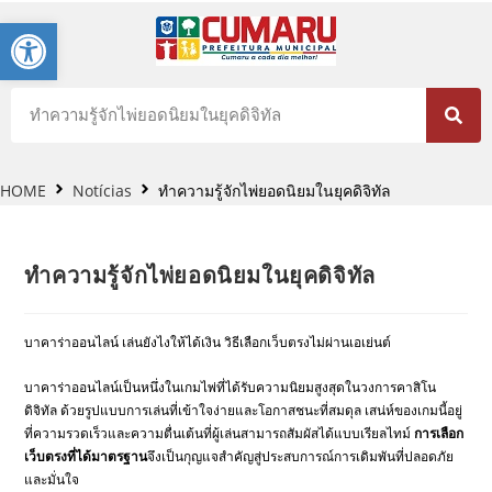
Barra de Ferramentas Aberta
HOME
Notícias
ทำความรู้จักไพ่ยอดนิยมในยุคดิจิทัล
ทำความรู้จักไพ่ยอดนิยมในยุคดิจิทัล
บาคาร่าออนไลน์ เล่นยังไงให้ได้เงิน วิธีเลือกเว็บตรงไม่ผ่านเอเย่นต์
บาคาร่าออนไลน์เป็นหนึ่งในเกมไพ่ที่ได้รับความนิยมสูงสุดในวงการคาสิโน
ดิจิทัล ด้วยรูปแบบการเล่นที่เข้าใจง่ายและโอกาสชนะที่สมดุล เสน่ห์ของเกมนี้อยู่
ที่ความรวดเร็วและความตื่นเต้นที่ผู้เล่นสามารถสัมผัสได้แบบเรียลไทม์
การเลือก
เว็บตรงที่ได้มาตรฐาน
จึงเป็นกุญแจสำคัญสู่ประสบการณ์การเดิมพันที่ปลอดภัย
และมั่นใจ