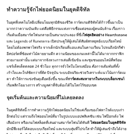
ทำความรู้จักไพ่ยอดนิยมในยุคดิจิทัล
ในยุคที่เทคโนโลยีเปลี่ยนโฉมทุกมิติของชีวิต การ์ดเกมดิจิทัลได้ก้าวขึ้นมาเป็น
มากกว่าความบันเทิง แต่คือพิธีกรรมแห่งการเชื่อมต่อของผู้คนนับล้าน เรื่องราว
เริ่มต้นเมื่อสมาร์ทโฟนกลายเป็นสนามประลอง ที่ซึ่ง
ไพ่สุดฮิตอย่าง Hearthstone
และ Legends of Runeterra เปิดประตูให้ผู้เล่นได้สัมผัสกลยุทธ์แบบเรียลไทม์
โดยไม่ต้องพกพาไพ่จริง จากเด็กนักเรียนที่แอบเล่นในคาบเรียน ไปจนถึงนักกีฬา
อีสปอร์ตที่ซ้อมท่าไม้ตายยามดึก ความนิยมของเกมเหล่านี้ไม่ได้มาจากกราฟิก
สวยงามเท่านั้น แต่มาจากจังหวะการเล่นที่เข้มข้น และชุมชนออนไลน์ที่พร้อม
แชร์เด็คเด็ดตลอด 24 ชั่วโมง
ทุกการจั่วไพ่ในโลกเสมือน คือการเดิมพันที่ทั้ง
เร้าใจและใกล้ชิดกว่าที่คิด
ปัจจุบัน ระบบอัจฉริยะช่วยวิเคราะห์แนวโน้มการ์ดเม
ตา ทำให้การแข่งขันดุเดือดยิ่งขึ้น ขณะที่
การ์ดสะสมหายากในระบบบล็อกเชน
ก็
เริ่มพลิกโฉมวงการ สร้างมูลค่าที่จับต้องได้ในโลกไร้ขอบเขต
จุดเริ่มต้นและความนิยมที่ไม่เคยลดลง
ในยุคดิจิทัลนี้ การทำความรู้จักไพ่ยอดนิยมไม่ใช่แค่เรื่องของไพ่ทาโรต์แบบเก่า
อีกต่อไป แต่รวมถึงไพ่ออนไลน์ที่มาในรูปแบบแอปพลิเคชัน เช่น ไพ่ป๊อกเด้ง ไพ่
เสือมังกร หรือเกมไพ่สล็อตที่เล่นผ่านสมาร์ทโฟนได้ทันที
ไพ่ยอดนิยมในยุคดิจิทัล
มักมีฟีเจอร์โต้ตอบแบบเรียลไทม์ และระบบสุ่มที่โปร่งใส ทำให้ผู้เล่นเข้าถึงได้ง่าย