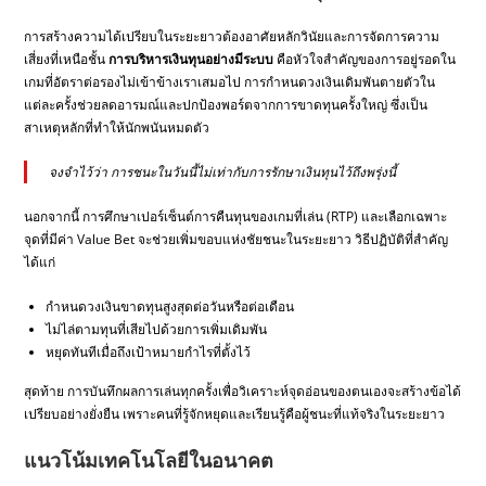
การสร้างความได้เปรียบในระยะยาวต้องอาศัยหลักวินัยและการจัดการความ
เสี่ยงที่เหนือชั้น
การบริหารเงินทุนอย่างมีระบบ
คือหัวใจสำคัญของการอยู่รอดใน
เกมที่อัตราต่อรองไม่เข้าข้างเราเสมอไป การกำหนดวงเงินเดิมพันตายตัวใน
แต่ละครั้งช่วยลดอารมณ์และปกป้องพอร์ตจากการขาดทุนครั้งใหญ่ ซึ่งเป็น
สาเหตุหลักที่ทำให้นักพนันหมดตัว
จงจำไว้ว่า การชนะในวันนี้ไม่เท่ากับการรักษาเงินทุนไว้ถึงพรุ่งนี้
นอกจากนี้ การศึกษาเปอร์เซ็นต์การคืนทุนของเกมที่เล่น (RTP) และเลือกเฉพาะ
จุดที่มีค่า Value Bet จะช่วยเพิ่มขอบแห่งชัยชนะในระยะยาว วิธีปฏิบัติที่สำคัญ
ได้แก่
กำหนดวงเงินขาดทุนสูงสุดต่อวันหรือต่อเดือน
ไม่ไล่ตามทุนที่เสียไปด้วยการเพิ่มเดิมพัน
หยุดทันทีเมื่อถึงเป้าหมายกำไรที่ตั้งไว้
สุดท้าย การบันทึกผลการเล่นทุกครั้งเพื่อวิเคราะห์จุดอ่อนของตนเองจะสร้างข้อได้
เปรียบอย่างยั่งยืน เพราะคนที่รู้จักหยุดและเรียนรู้คือผู้ชนะที่แท้จริงในระยะยาว
แนวโน้มเทคโนโลยีในอนาคต