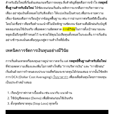
สำหรับมือใหม่ที่เริ่มต้นเล่นเกมหรือการลงทุน สิ่งสำคัญที่สุดคือการเข้าใจ
กลยุทธ์
พื้นฐานสำหรับมือใหม่
ให้ชัดเจนก่อนเริ่มต้น หลักการแรกคือการบริหารความ
เสี่ยง อย่าทุ่มเงินทั้งหมดไปกับสิ่งเดียว ให้แบ่งเงินเป็นส่วนๆ เพื่อกระจายความ
เสี่ยง ข้อสองคือการเรียนรู้จากข้อมูลพื้นฐาน เช่น การอ่านกราฟหรือสถิติเบื้องต้น
โดยไม่เชื่อข่าวลือหรือคำแนะนำที่ไม่มีหลักฐานชัดเจน ข้อสามคือฝึกฝนกับบัญชี
ทดลองก่อนใช้เงินจริง เพื่อลดความผิดพลาด
การมีวินัย
ในการตั้งเป้าหมายและ
หยุดเมื่อถึงจุดที่กำหนดไว้ จะช่วยให้คุณไม่เสียทุนทั้งหมดในระยะสั้น การเริ่มต้น
อย่างช้าๆและมั่นคงคือกุญแจสู่ความสำเร็จที่ยั่งยืน
เทคนิคการจัดการเงินทุนอย่างมีวินัย
การเริ่มต้นเทรดหรือลงทุนอาจดูน่าหวาดหวั่น แต่
กลยุทธ์พื้นฐานสำหรับมือใหม่
ที่ช่วยลดความเสี่ยงและเพิ่มโอกาสสำเร็จคือ “การบริหารเงิน” และ “การฝึกฝน”
เริ่มต้นด้วยการกำหนดงบประมาณที่พร้อมจะขาดทุนได้ก่อนเสมอ จากนั้นใช้หลัก
การ DCA (Dollar Cost Averaging)
เว็บบาคาร่า
เพื่อเฉลี่ยต้นทุนโดยการลงทุน
เป็นประจำสม่ำเสมอ
เรียนรู้กราฟราคาเบื้องต้น เช่น แนวรับ แนวต้าน
ใช้บัญชีทดลอง (Demo) เพื่อฝึกฝนก่อนใช้เงินจริง
ตั้งจุดตัดขาดทุน (Stop Loss) ทุกครั้ง