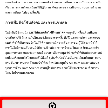
ขณะที่พลังงานสะอาดและยานยนต์ไฟฟ้าจะกลายเป็นมาตรฐานใหม่ของทุกครัว
เรือน การผสานโลกเสมือน与现实ผ่าน Metaverse จะเปลี่ยนรูปแบบการทำงาน
และการศึกษาไปอย่างสิ้นเชิง
การเพิ่มฟังก์ชันสังคมและการแชทสด
ในอีกสิบปีข้างหน้า
แนวโน้มเทคโนโลยีในอนาคต
จะถูกขับเคลื่อนด้วยปัญญา
ประดิษฐ์ (AI) ที่ผสานกับอินเทอร์เน็ตของสรรพสิ่ง (IoT) และการประมวลผลแบบ
เอดจ์ ทำให้เกิดระบบอัตโนมัติที่คาดการณ์ความต้องการของผู้ใช้ล่วงหน้าได้
เทคโนโลยีควอนตัมจะปฏิวัติการเข้ารหัสและการจำลองโมเลกุล โดยเฉพาะใน
อุตสาหกรรมยาและวัสดุศาสตร์ ส่วนการสื่อสารยุค 6G จะทำให้เกิดประสบการณ์
เสมือนจริงแบบโฮโลแกรมที่ไร้ดีเลย์ ธุรกิจที่ปรับตัวไม่ทันอาจเสียเปรียบทางการ
แข่งขันอย่างรุนแรง จึงแนะนำให้องค์กรเริ่มลงทุนใน AI Ethics และการพัฒนา
บุคลากรด้าน Data Science ควบคู่ไปกับการทดลองใช้ Blockchain เพื่อความ
โปร่งใสในซัพพลายเชน