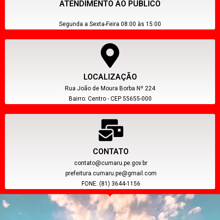
ATENDIMENTO AO PÚBLICO
Segunda a Sexta-Feira 08:00 às 15:00
LOCALIZAÇÃO
Rua João de Moura Borba Nº 224
Bairro: Centro - CEP 55655-000
CONTATO
contato@cumaru.pe.gov.br
prefeitura.cumaru.pe@gmail.com
FONE: (81) 3644-1156