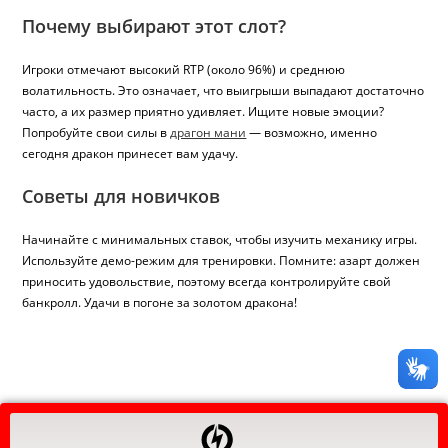
Почему выбирают этот слот?
Игроки отмечают высокий RTP (около 96%) и среднюю
волатильность. Это означает, что выигрыши выпадают достаточно
часто, а их размер приятно удивляет. Ищите новые эмоции?
Попробуйте свои силы в
драгон мани
— возможно, именно
сегодня дракон принесет вам удачу.
Советы для новичков
Начинайте с минимальных ставок, чтобы изучить механику игры.
Используйте демо-режим для тренировки. Помните: азарт должен
приносить удовольствие, поэтому всегда контролируйте свой
банкролл. Удачи в погоне за золотом дракона!