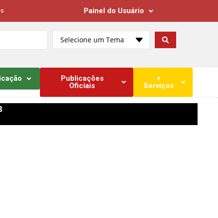
Painel do Usuário
es
Selecione um Tema
icação
Publicações
+
Oficiais
Serviços
3