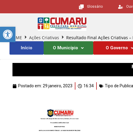
Glossário
Ouv
Barra de Ferramentas Aberta
HOME
Ações Criativas
Resultado Final Ações Criativas 
Início
O Município
O Governo
Postado em:
29 janeiro, 2023
16:34
Tipo de Public