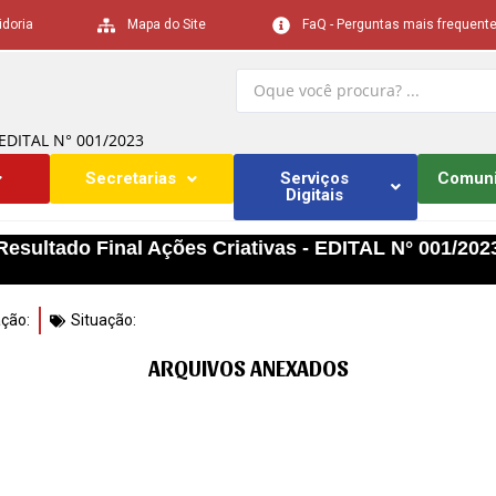
idoria
Mapa do Site
FaQ - Perguntas mais frequent
– EDITAL N° 001/2023
Secretarias
Serviços
Comun
Digitais
Resultado Final Ações Criativas - EDITAL N° 001/202
ação:
Situação:
ARQUIVOS ANEXADOS