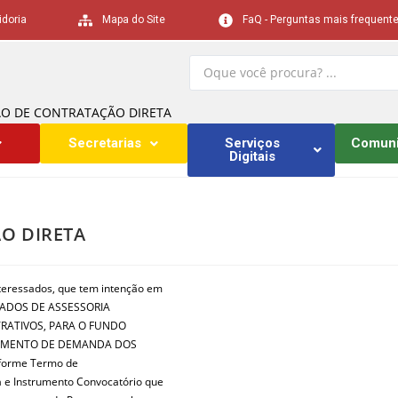
idoria
Mapa do Site
FaQ - Perguntas mais frequent
ÃO DE CONTRATAÇÃO DIRETA
Secretarias
Serviços
Comun
Digitais
O DIRETA
teressados, que tem intenção em
UADOS DE ASSESSORIA
RATIVOS, PARA O FUNDO
AUMENTO DE DEMANDA DOS
forme Termo de
a e Instrumento Convocatório que