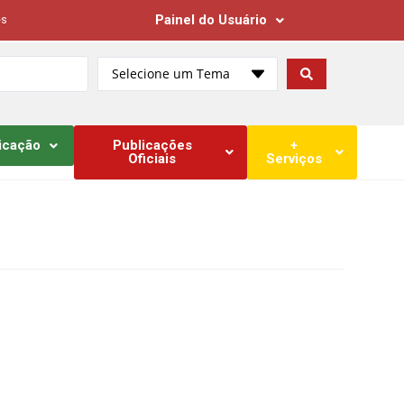
Painel do Usuário
es
Selecione um Tema
icação
Publicações
+
Oficiais
Serviços