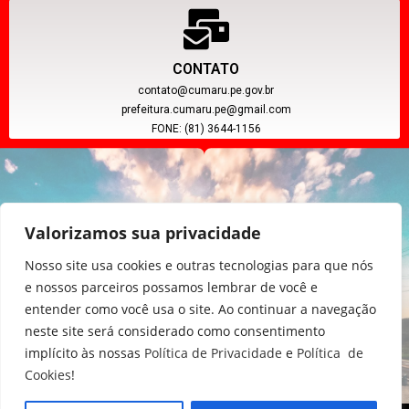
CONTATO
contato@cumaru.pe.gov.br
prefeitura.cumaru.pe@gmail.com
FONE: (81) 3644-1156
Valorizamos sua privacidade
Nosso site usa cookies e outras tecnologias para que nós
e nossos parceiros possamos lembrar de você e
entender como você usa o site. Ao continuar a navegação
CNPJ: 11.097.391/0001-20
neste site será considerado como consentimento
implícito às nossas
Política de Privacidade
e
Política de
Cookies
!