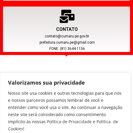
CONTATO
contato@cumaru.pe.gov.br
prefeitura.cumaru.pe@gmail.com
FONE: (81) 3644-1156
Valorizamos sua privacidade
Nosso site usa cookies e outras tecnologias para que nós
e nossos parceiros possamos lembrar de você e
entender como você usa o site. Ao continuar a navegação
CNPJ: 11.097.391/0001-20
neste site será considerado como consentimento
implícito às nossas
Política de Privacidade
e
Política de
Cookies
!