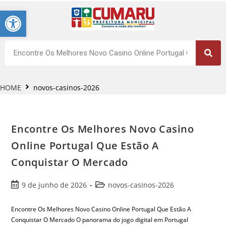
Barra de Ferramentas Aberta
HOME
novos-casinos-2026
Encontre Os Melhores Novo Casino
Online Portugal Que Estão A
Conquistar O Mercado
9 de junho de 2026
novos-casinos-2026
Encontre Os Melhores Novo Casino Online Portugal Que Estão A
Conquistar O Mercado O panorama do jogo digital em Portugal