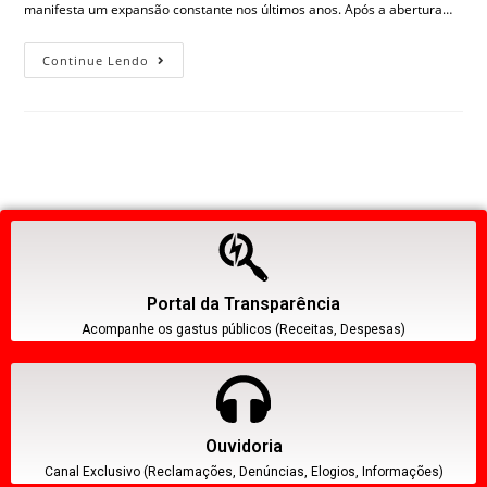
manifesta um expansão constante nos últimos anos. Após a abertura…
Continue Lendo
Portal da Transparência
Acompanhe os gastus públicos (Receitas, Despesas)
Ouvidoria
Canal Exclusivo (Reclamações, Denúncias, Elogios, Informações)