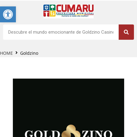
Barra de Ferramentas Aberta
HOME
Goldzino