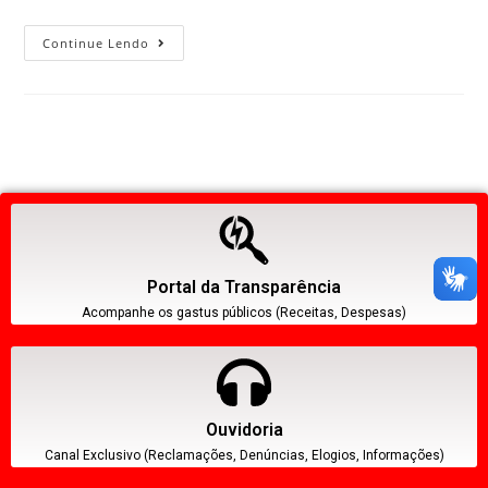
Continue Lendo
Portal da Transparência
Acompanhe os gastus públicos (Receitas, Despesas)
Ouvidoria
Canal Exclusivo (Reclamações, Denúncias, Elogios, Informações)