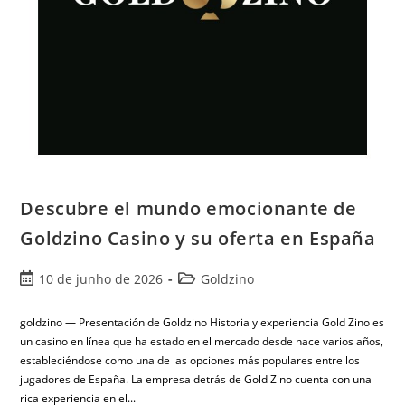
Descubre el mundo emocionante de
Goldzino Casino y su oferta en España
10 de junho de 2026
Goldzino
goldzino — Presentación de Goldzino Historia y experiencia Gold Zino es
un casino en línea que ha estado en el mercado desde hace varios años,
estableciéndose como una de las opciones más populares entre los
jugadores de España. La empresa detrás de Gold Zino cuenta con una
rica experiencia en el...