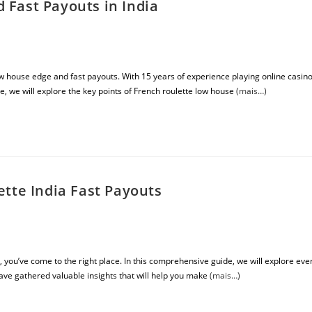
 Fast Payouts in India
 house edge and fast payouts. With 15 years of experience playing online casinos 
le, we will explore the key points of French roulette low house
(mais…)
ette India Fast Payouts
ia, you’ve come to the right place. In this comprehensive guide, we will explore eve
have gathered valuable insights that will help you make
(mais…)