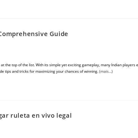
A Comprehensive Guide
t the top of the list. With its simple yet exciting gameplay, many Indian players enjo
vide tips and tricks for maximizing your chances of winning.
(mais…)
ar ruleta en vivo legal