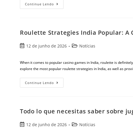
Continue Lendo
Roulette Strategies India Popular: 
12 de junho de 2026
Notícias
When it comes to popular casino games in India, roulette is definitely a
explore the most popular roulette strategies in India, as well as pro
Continue Lendo
Todo lo que necesitas saber sobre jug
12 de junho de 2026
Notícias