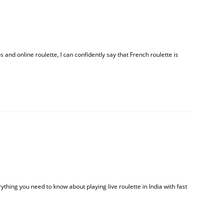
and online roulette, I can confidently say that French roulette is
rything you need to know about playing live roulette in India with fast