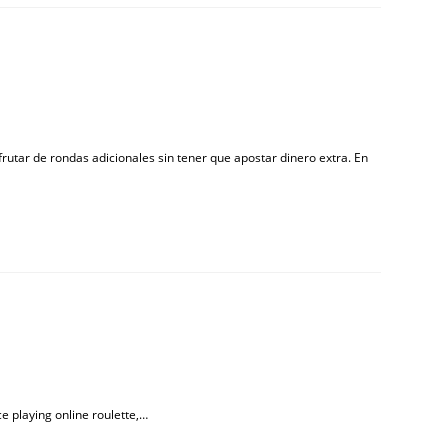
frutar de rondas adicionales sin tener que apostar dinero extra. En
ce playing online roulette,…