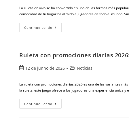
La ruleta en vivo se ha convertido en una de las formas más populares
comodidad de tu hogar ha atraído a jugadores de todo el mundo. Sin
Continue Lendo
Ruleta con promociones diarias 2026:
12 de junho de 2026
Notícias
La ruleta con promociones diarias 2026 es una de las variantes más 
la ruleta, este juego ofrece a los jugadores una experiencia única y
Continue Lendo