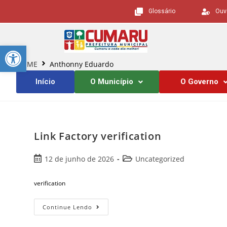
Glossário
Ouv
Barra de Ferramentas Aberta
HOME
Anthonny Eduardo
Início
O Município
O Governo
Link Factory verification
12 de junho de 2026
Uncategorized
verification
Continue Lendo