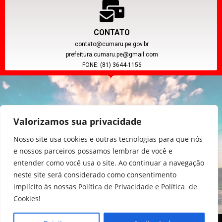
CONTATO
contato@cumaru.pe.gov.br
prefeitura.cumaru.pe@gmail.com
FONE: (81) 3644-1156
Valorizamos sua privacidade
Nosso site usa cookies e outras tecnologias para que nós
e nossos parceiros possamos lembrar de você e
entender como você usa o site. Ao continuar a navegação
CNPJ: 11.097.391/0001-20
neste site será considerado como consentimento
implícito às nossas
Política de Privacidade
e
Política de
Cookies
!