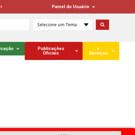
Painel do Usuário
es
Selecione um Tema
icação
Publicações
+
Oficiais
Serviços