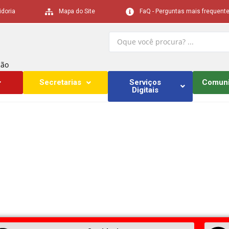
idoria
Mapa do Site
FaQ - Perguntas mais frequent
ção
Secretarias
Serviços
Comun
Digitais