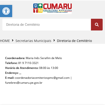
Barra de Ferramentas Aberta
HOME
Secretarias Municipais
Diretoria de Cemitério
Coordenadora:
Maria Inês Serafim de Melo
Telefone:
81 9 7110-3321
Horário de Atendimento:
08:00 às 13:00
Endereço:
,,,
E-mail:
coordenadoriacemiteriospmc@gmail.com |
funebres@cumaru.pe.gov.br