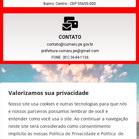
Bairro: Centro - CEP 55655-000
CONTATO
contato@cumaru.pe.gov.br
prefeitura.cumaru.pe@gmail.com
FONE: (81) 3644-1156
Valorizamos sua privacidade
Nosso site usa cookies e outras tecnologias para que nós
e nossos parceiros possamos lembrar de você e
entender como você usa o site. Ao continuar a navegação
CNPJ: 11.097.391/0001-20
neste site será considerado como consentimento
implícito às nossas
Política de Privacidade
e
Política de