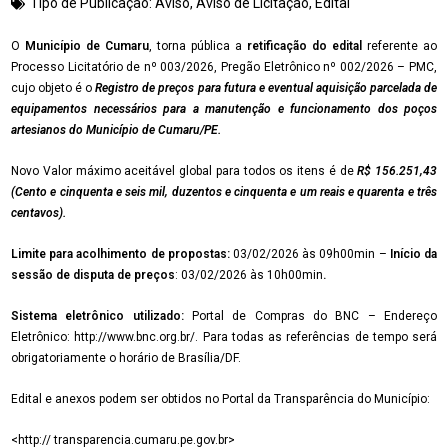
Tipo de Publicação:
Aviso
,
Aviso de Licitação
,
Edital
O
Município de Cumaru
, torna pública a
retificação do edital
referente ao
Processo Licitatório de nº 003/2026, Pregão Eletrônico nº 002/2026 – PMC,
cujo objeto é o
Registro de preços para futura e eventual aquisição parcelada de
equipamentos necessários para a manutenção e funcionamento dos poços
artesianos do Município de Cumaru/PE.
Novo Valor máximo aceitável global para todos os itens é de
R$
156.251,43
(
Cento e cinquenta e seis mil, duzentos e cinquenta e um reais e quarenta e três
centavos
)
.
Limite para acolhimento de propostas:
03/02/2026 às 09h00min –
Início da
sessão de disputa de preços
: 03/02/2026 às 10h00min
.
Sistema eletrônico utilizado:
Portal de Compras do BNC – Endereço
Eletrônico: http://www.bnc.org.br/. Para todas as referências de tempo será
obrigatoriamente o horário de Brasília/DF.
Edital e anexos podem ser obtidos no Portal da Transparência do Município:
<http:// transparencia.cumaru.pe.gov.br>