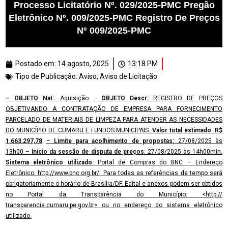
Processo Licitatório Nº. 029/2025-PMC Pregão
Eletrônico Nº. 009/2025-PMC Registro De Preços
Nº 009/2025-PMC
Postado em:
14 agosto, 2025
13:18 PM
Tipo de Publicação:
Aviso
,
Aviso de Licitação
– OBJETO Nat:.
Aquisição –
OBJETO Descr:
REGISTRO DE PREÇOS
OBJETIVANDO A CONTRATAÇÃO DE EMPRESA PARA FORNECIMENTO
PARCELADO DE MATERIAIS DE LIMPEZA PARA ATENDER AS NECESSIDADES
DO MUNICÍPIO DE CUMARU E FUNDOS MUNICIPAIS.
Valor total estimado
:
R$
1.663.297,78
–
Limite para acolhimento de propostas:
27/08/2025 às
13h00 –
Início da sessão de disputa de preços
: 27/08/2025 às 14h00min
.
Sistema eletrônico utilizado:
Portal de Compras do BNC – Endereço
Eletrônico: http://www.bnc.org.br/. Para todas as referências de tempo será
obrigatoriamente o horário de Brasília/DF. Edital e anexos podem ser obtidos
no Portal da Transparência do Município: <http://
transparencia.cumaru.pe.gov.br> ou no endereço do sistema eletrônico
utilizado.