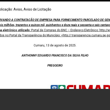
blicação:
Aviso
,
Aviso de Licitação
TIVANDO A CONTRATAÇÃO DE EMPRESA PARA FORNECIMENTO PARCELADO DE GENE
ois milhões, trezentos e quinze mil, quinhentos e doze reais e sessenta e seis centav
a eletrônico utilizado:
Portal de Compras do BNC – Endereço Eletrônico: http://w
idos no Portal da Transparência do Município: <http:// transparencia.cumaru.pe.go
Cumaru, 13 de agosto de 2025.
ANTHONNY EDUARDO FRANCISCO DA SILVA FILHO
PREGOEIRO