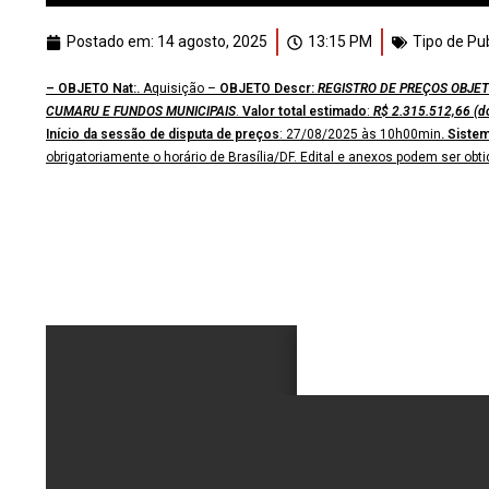
Postado em:
14 agosto, 2025
13:15 PM
Tipo de Pu
– OBJETO Nat:.
Aquisição –
OBJETO Descr:
REGISTRO DE PREÇOS OBJE
CUMARU E FUNDOS MUNICIPAIS
.
Valor total estimado
:
R$ 2.315.512,66 (
d
Início da sessão de disputa de preços
: 27/08/2025 às 10h00min
. Sistem
obrigatoriamente o horário de Brasília/DF. Edital e anexos podem ser obt