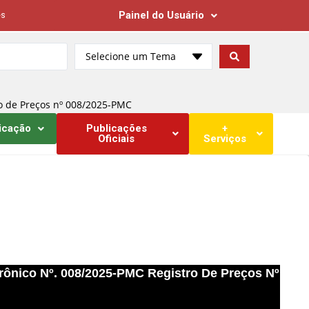
Painel do Usuário
es
Selecione um Tema
o de Preços nº 008/2025-PMC
icação
Publicações
+
Oficiais
Serviços
ônico Nº. 008/2025-PMC Registro De Preços Nº