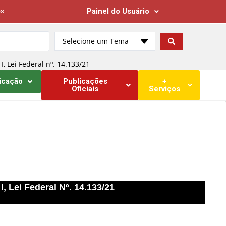
Painel do Usuário
es
Selecione um Tema
ei Federal nº. 14.133/21
icação
Publicações
+
Oficiais
Serviços
i Federal Nº. 14.133/21