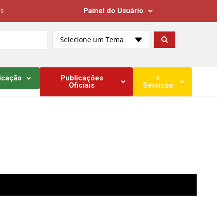
Painel do Usuário
es
Selecione um Tema
icação
Publicações
+
Oficiais
Serviços