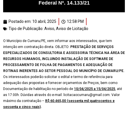
Federal Nº. 14.133/21
Postado em:
10 abril, 2025
12:58 PM
Tipo de Publicação:
Aviso
,
Aviso de Licitação
O Município de Cumaru/PE, vem informar aos interessados, que tem
intenção em contratação direta. OBJETO:
PRESTAÇÃO DE SERVIÇOS
ESPECIALIZADOS
DE CONSULTORIA E ASSESSORIA TÉCNICA NA ÁREA DE
RECURSOS HUMANOS, INCLUINDO INSTALAÇÃO DE SOFTWARE DE
PROCESSAMENTO DE FOLHA DE PAGAMENTOS E ADEQUAÇÃO DE
ROTINAS INERENTES AO SETOR PESSOAL DO MUNICÍPIO DE CUMARU/PE
.
Os interessados poderão solicitar o edital e termo de referência para
adequação das propostas e fornecer orçamentos de Preços, bem como
Documentação de habilitação no período de
10/04/2025 a 15/04/2025
, até
as 17:00h. Dúvidas através do e-mail: licitacaocumaru@gmail.com. Valor
máximo da contratação –
R$ 60.465,00
(
sessenta mil quatrocentos e
sessenta e cinco reais)
.