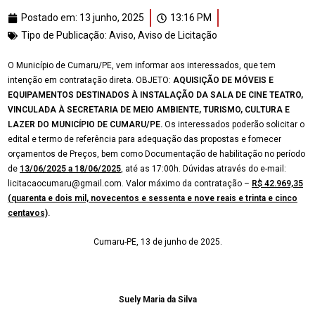
Postado em:
13 junho, 2025
13:16 PM
Tipo de Publicação:
Aviso
,
Aviso de Licitação
O Município de Cumaru/PE, vem informar aos interessados, que tem
intenção em contratação direta. OBJETO:
AQUISIÇÃO DE MÓVEIS E
EQUIPAMENTOS DESTINADOS À INSTALAÇÃO DA SALA DE CINE TEATRO,
VINCULADA À SECRETARIA DE MEIO AMBIENTE, TURISMO, CULTURA E
LAZER DO MUNICÍPIO DE CUMARU/PE.
Os interessados poderão solicitar o
edital e termo de referência para adequação das propostas e fornecer
orçamentos de Preços, bem como Documentação de habilitação no período
de
13/06/2025 a 18/06/2025
, até as 17:00h. Dúvidas através do e-mail:
licitacaocumaru@gmail.com. Valor máximo da contratação –
R$
42.969,35
(
quarenta e dois mil, novecentos e sessenta e nove reais e trinta e cinco
centavos)
.
Cumaru-PE, 13 de junho de 2025.
Suely Maria da Silva