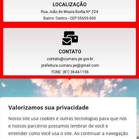
LOCALIZAÇÃO
Rua João de Moura Borba Nº 224
Bairro: Centro - CEP 55655-000
CONTATO
contato@cumaru.pe.gov.br
prefeitura.cumaru.pe@gmail.com
FONE: (81) 3644-1156
Valorizamos sua privacidade
Nosso site usa cookies e outras tecnologias para que nós
e nossos parceiros possamos lembrar de você e
entender como você usa o site. Ao continuar a navegação
CNPJ: 11.097.391/0001-20