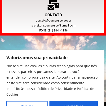
CONTATO
contato@cumaru.pe.gov.br
prefeitura.cumaru.pe@gmail.com
FONE: (81) 3644-1156
Valorizamos sua privacidade
Nosso site usa cookies e outras tecnologias para que nós
e nossos parceiros possamos lembrar de você e
entender como você usa o site. Ao continuar a navegação
CNPJ: 11.097.391/0001-20
neste site será considerado como consentimento
implícito às nossas
Política de Privacidade
e
Política de
Cookies
!