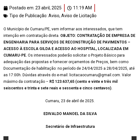
Postado em:
23 abril, 2025
11:19 AM
Tipo de Publicação:
Aviso
,
Aviso de Licitação
O Município de Cumaru/PE, vem informar aos interessados, que tem
intenção em contratação direta.
OBJETO: CONTRATAÇÃO DE EMPRESA DE
ENGENHARIA PARA SERVIÇOS DE RECONSTRUÇÃO DE PAVIMENTOS –
ACESSO À ESCOLA GILDA E ACESSO AO HOSPITAL, LOCALIZADA EM
CUMARU-PE.
Os interessados poderão solicitar o Projeto Básico para
adequação das propostas e fornecer orçamentos de Preços, bem como
Documentação de habilitação: no período de 24/04/2025 a 28/04/2025, até
as 17:00h. Dúvidas através do e-mail: licitacaocumaru@gmail.com. Valor
máximo da contratação –
R$ 123.637,65 (cento e vinte e três mil
seiscentos e trinta e sete reais e sessenta e cinco centavos).
Cumaru, 23 de abril de 2025.
EDIVALDO MANOEL DA SILVA
Secretário de Infraestrutura