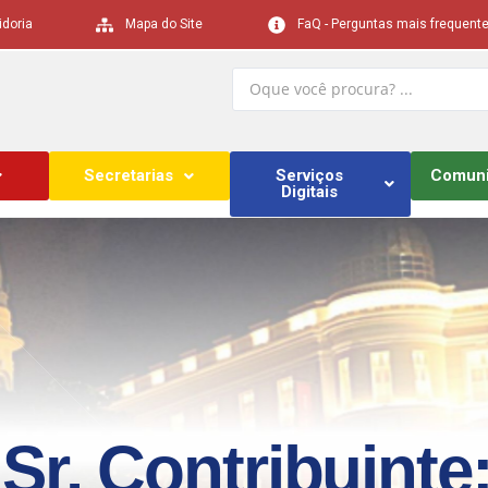
idoria
Mapa do Site
FaQ - Perguntas mais frequent
Secretarias
Serviços
Comun
Digitais