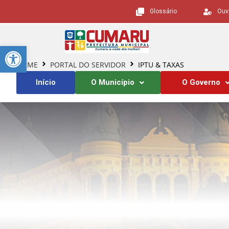
Glossário
Ouv
Barra de Ferramentas Aberta
HOME
PORTAL DO SERVIDOR
IPTU & TAXAS
Início
O Município
O Governo