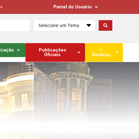
Painel do Usuário
es
Selecione um Tema
icação
Publicações
+
Oficiais
Serviços