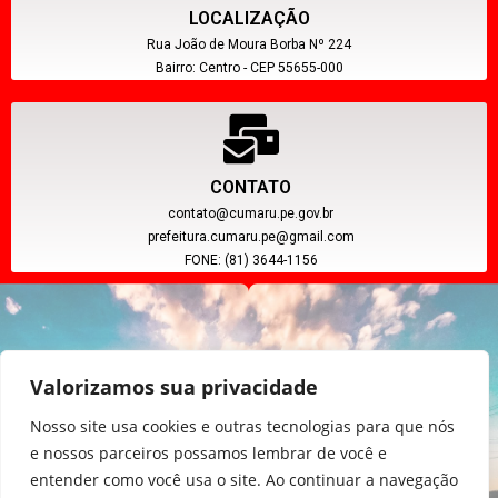
LOCALIZAÇÃO
Rua João de Moura Borba Nº 224
Bairro: Centro - CEP 55655-000
CONTATO
contato@cumaru.pe.gov.br
prefeitura.cumaru.pe@gmail.com
FONE: (81) 3644-1156
Valorizamos sua privacidade
Nosso site usa cookies e outras tecnologias para que nós
e nossos parceiros possamos lembrar de você e
entender como você usa o site. Ao continuar a navegação
CNPJ: 11.097.391/0001-20