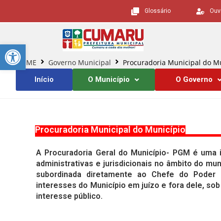
Glossário
Ouv
Barra de Ferramentas Aberta
HOME
Governo Municipal
Procuradoria Municipal do M
Início
O Município
O Governo
Procuradoria Municipal do Município
A Procuradoria Geral do Município- PGM é uma i
administrativas e jurisdicionais no âmbito do mun
subordinada diretamente ao Chefe do Poder E
interesses do Município em juízo e fora dele, sob 
interesse público.