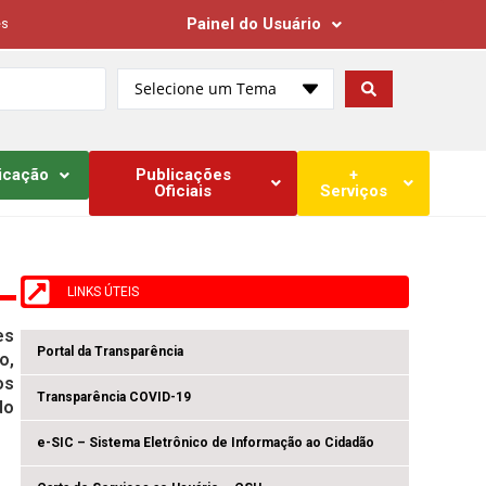
Painel do Usuário
es
Selecione um Tema
icação
Publicações
+
Oficiais
Serviços
LINKS ÚTEIS
es
Portal da Transparência
o,
os
Transparência COVID-19
do
e-SIC – Sistema Eletrônico de Informação ao Cidadão