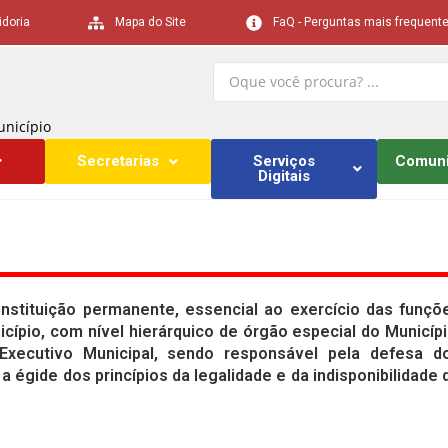
idoria
Mapa do Site
FaQ - Perguntas mais frequent
unicípio
Secretarias
Serviços
Comun
Digitais
nstituição permanente, essencial ao exercício das funçõ
icípio, com nível hierárquico de órgão especial do Municípi
xecutivo Municipal, sendo responsável pela defesa d
a égide dos princípios da legalidade e da indisponibilidade 