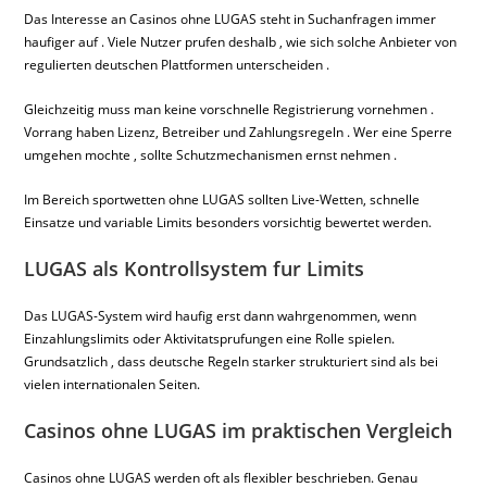
Das Interesse an Casinos ohne LUGAS steht in Suchanfragen immer
haufiger auf . Viele Nutzer prufen deshalb , wie sich solche Anbieter von
regulierten deutschen Plattformen unterscheiden .
Gleichzeitig muss man keine vorschnelle Registrierung vornehmen .
Vorrang haben Lizenz, Betreiber und Zahlungsregeln . Wer eine Sperre
umgehen mochte , sollte Schutzmechanismen ernst nehmen .
Im Bereich sportwetten ohne LUGAS sollten Live-Wetten, schnelle
Einsatze und variable Limits besonders vorsichtig bewertet werden.
LUGAS als Kontrollsystem fur Limits
Das LUGAS-System wird haufig erst dann wahrgenommen, wenn
Einzahlungslimits oder Aktivitatsprufungen eine Rolle spielen.
Grundsatzlich , dass deutsche Regeln starker strukturiert sind als bei
vielen internationalen Seiten.
Casinos ohne LUGAS im praktischen Vergleich
Casinos ohne LUGAS werden oft als flexibler beschrieben. Genau