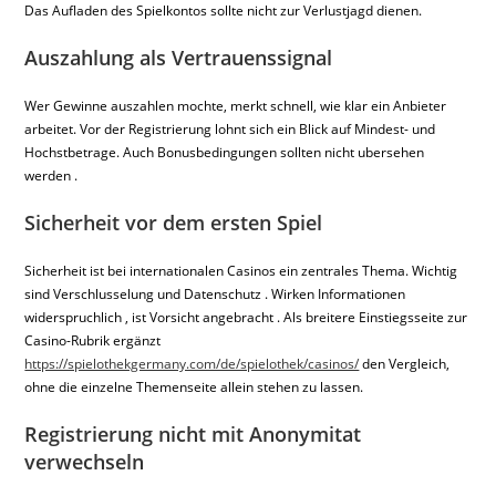
Das Aufladen des Spielkontos sollte nicht zur Verlustjagd dienen.
Auszahlung als Vertrauenssignal
Wer Gewinne auszahlen mochte, merkt schnell, wie klar ein Anbieter
arbeitet. Vor der Registrierung lohnt sich ein Blick auf Mindest- und
Hochstbetrage. Auch Bonusbedingungen sollten nicht ubersehen
werden .
Sicherheit vor dem ersten Spiel
Sicherheit ist bei internationalen Casinos ein zentrales Thema. Wichtig
sind Verschlusselung und Datenschutz . Wirken Informationen
widerspruchlich , ist Vorsicht angebracht . Als breitere Einstiegsseite zur
Casino-Rubrik ergänzt
https://spielothekgermany.com/de/spielothek/casinos/
den Vergleich,
ohne die einzelne Themenseite allein stehen zu lassen.
Registrierung nicht mit Anonymitat
verwechseln