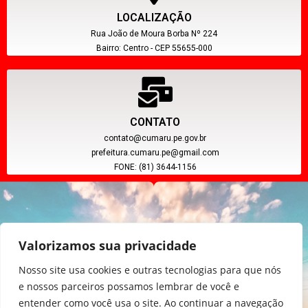
LOCALIZAÇÃO
Rua João de Moura Borba Nº 224
Bairro: Centro - CEP 55655-000
CONTATO
contato@cumaru.pe.gov.br
prefeitura.cumaru.pe@gmail.com
FONE: (81) 3644-1156
Valorizamos sua privacidade
Nosso site usa cookies e outras tecnologias para que nós
e nossos parceiros possamos lembrar de você e
entender como você usa o site. Ao continuar a navegação
CNPJ: 11.097.391/0001-20