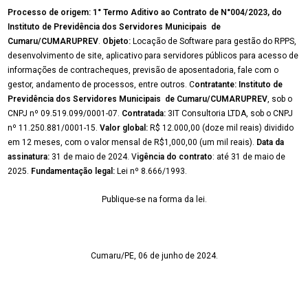
Processo de origem: 1° Termo Aditivo ao Contrato de N°004/2023, do
Instituto de Previdência dos Servidores Municipais de
Cumaru/CUMARUPREV
.
Objeto:
Locação de Software para gestão do RPPS,
desenvolvimento de site, aplicativo para servidores públicos para acesso de
informações de contracheques, previsão de aposentadoria, fale com o
gestor, andamento de processos, entre outros. C
ontratante:
Instituto de
Previdência dos Servidores Municipais de Cumaru/CUMARUPREV
, sob o
CNPJ nº 09.519.099/0001-07.
Contratada:
3IT Consultoria LTDA, sob o CNPJ
nº 11.250.881/0001-15.
Valor global:
R$ 12.000,00 (doze mil reais) dividido
em 12 meses, com o valor mensal de R$1,000,00 (um mil reais).
Data da
assinatura:
31 de maio de 2024. V
igência do contrato
: até 31 de maio de
2025.
Fundamentação legal:
Lei nº 8.666/1993.
Publique-se na forma da lei.
Cumaru/PE, 06 de junho de 2024.