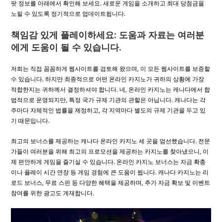
팟 정보를 아래에서 확인해 보세요. 새로운 게임을 소개하고 최대 당첨금을
노릴 수 있도록 정기적으로 업데이트됩니다.
책임감 있게 플레이하세요: 도움과 자료는 여러분
에게 도움이 될 수 있습니다.
저희는 직접 꼼꼼하게 웹사이트를 검토해 왔으며, 이 모든 웹사이트를 보증할
수 있습니다. 하지만 최종적으로 어떤 온라인 카지노가 귀하의 상황에 가장
적합한지는 귀하께서 결정하셔야 합니다. 네, 온라인 카지노는 캐나다에서 합
법적으로 운영되지만, 특정 국가 규제 기관의 관할은 아닙니다. 캐나다는 각
주마다 자체적인 법률을 제정하고, 각 지역마다 별도의 규제 기관을 두고 있
기 때문입니다.
최고의 보너스를 제공하는 캐나다 온라인 카지노 세 곳을 엄선했습니다. 전문
가들이 여러분을 위해 최고의 프로모션을 제공하는 카지노를 찾아냈으니, 이
제 편안하게 게임을 즐기실 수 있습니다. 온라인 카지노 보너스는 자금 확충
이나 플레이 시간 연장 등 게임 경험에 큰 도움이 됩니다. 캐나다 카지노는 리
로드 보너스, 무료 스핀 등 다양한 혜택을 제공하며, 추가 자금 확보 및 이벤트
참여를 위한 광고도 게재합니다.