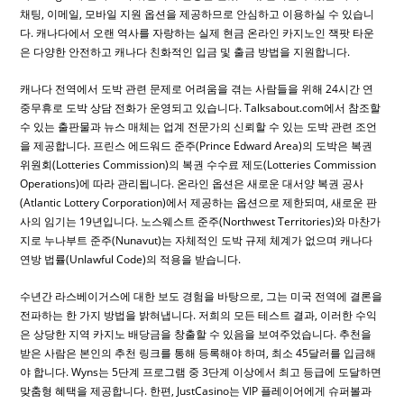
채팅, 이메일, 모바일 지원 옵션을 제공하므로 안심하고 이용하실 수 있습니
다. 캐나다에서 오랜 역사를 자랑하는 실제 현금 온라인 카지노인 잭팟 타운
은 다양한 안전하고 캐나다 친화적인 입금 및 출금 방법을 지원합니다.
캐나다 전역에서 도박 관련 문제로 어려움을 겪는 사람들을 위해 24시간 연
중무휴로 도박 상담 전화가 운영되고 있습니다. Talksabout.com에서 참조할
수 있는 출판물과 뉴스 매체는 업계 전문가의 신뢰할 수 있는 도박 관련 조언
을 제공합니다. 프린스 에드워드 준주(Prince Edward Area)의 도박은 복권
위원회(Lotteries Commission)의 복권 수수료 제도(Lotteries Commission
Operations)에 따라 관리됩니다. 온라인 옵션은 새로운 대서양 복권 공사
(Atlantic Lottery Corporation)에서 제공하는 옵션으로 제한되며, 새로운 판
사의 임기는 19년입니다. 노스웨스트 준주(Northwest Territories)와 마찬가
지로 누나부트 준주(Nunavut)는 자체적인 도박 규제 체계가 없으며 캐나다
연방 법률(Unlawful Code)의 적용을 받습니다.
수년간 라스베이거스에 대한 보도 경험을 바탕으로, 그는 미국 전역에 결론을
전파하는 한 가지 방법을 밝혀냅니다. 저희의 모든 테스트 결과, 이러한 수익
은 상당한 지역 카지노 배당금을 창출할 수 있음을 보여주었습니다. 추천을
받은 사람은 본인의 추천 링크를 통해 등록해야 하며, 최소 45달러를 입금해
야 합니다. Wyns는 5단계 프로그램 중 3단계 이상에서 최고 등급에 도달하면
맞춤형 혜택을 제공합니다. 한편, JustCasino는 VIP 플레이어에게 슈퍼볼과