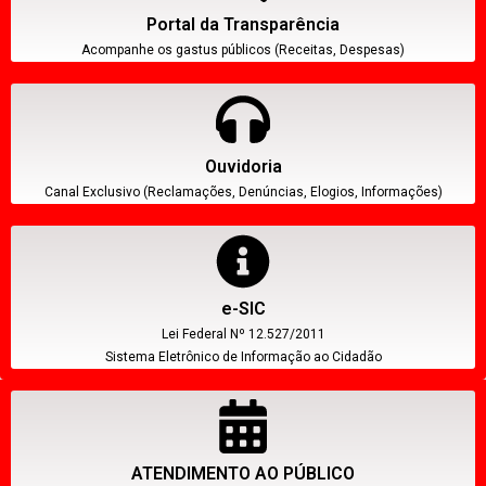
Portal da Transparência
Acompanhe os gastus públicos (Receitas, Despesas)
Ouvidoria
Canal Exclusivo (Reclamações, Denúncias, Elogios, Informações)
e-SIC
Lei Federal Nº 12.527/2011
Sistema Eletrônico de Informação ao Cidadão
ATENDIMENTO AO PÚBLICO