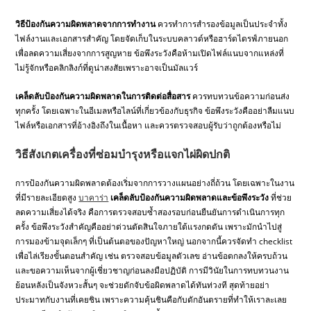
วิธีป้องกันความผิดพลาดจากการทำงาน
ควรทำการสำรองข้อมูลเป็นประจำทั้ง
ไฟล์งานและเอกสารสำคัญ โดยจัดเก็บในระบบคลาวด์หรือฮาร์ดไดรฟ์ภายนอก
เพื่อลดความเสี่ยงจากการสูญหาย ข้อพึงระวังคือห้ามเปิดไฟล์แนบจากแหล่งที่
ไม่รู้จักหรือคลิกลิงก์ที่ดูน่าสงสัยเพราะอาจเป็นมัลแวร์
เคล็ดลับป้องกันความผิดพลาดในการติดต่อสื่อสาร
ควรทบทวนข้อความก่อนส่ง
ทุกครั้ง โดยเฉพาะในอีเมลหรือไลน์ที่เกี่ยวข้องกับธุรกิจ ข้อพึงระวังคืออย่าลืมแนบ
ไฟล์หรือเอกสารที่อ้างอิงถึงในเนื้อหา และควรตรวจสอบผู้รับว่าถูกต้องหรือไม่
วิธีสังเกตเครื่องที่ซ่อมบำรุงหรือแจกไผ่ผิดปกติ
การป้องกันความผิดพลาดต้องเริ่มจากการวางแผนอย่างถี่ถ้วน โดยเฉพาะในงาน
ที่มีรายละเอียดสูง
บาคาร่า
เคล็ดลับป้องกันความผิดพลาดและข้อพึงระวัง
ที่ช่วย
ลดความเสี่ยงได้จริง คือการตรวจสอบซ้ำสองรอบก่อนยืนยันการดำเนินการทุก
ครั้ง ข้อพึงระวังสำคัญคืออย่าด่วนตัดสินใจภายใต้แรงกดดัน เพราะมักนำไปสู่
การมองข้ามจุดเล็กๆ ที่เป็นต้นตอของปัญหาใหญ่ นอกจากนี้ควรจัดทำ checklist
เพื่อไล่เรียงขั้นตอนสำคัญ เช่น ตรวจสอบข้อมูลตัวเลข อ่านข้อตกลงให้ครบถ้วน
และขอความเห็นจากผู้เชี่ยวชาญก่อนลงมือปฏิบัติ การมีวินัยในการทบทวนงาน
ย้อนหลังเป็นจังหวะสั้นๆ จะช่วยดักจับข้อผิดพลาดได้ทันท่วงที สุดท้ายอย่า
ประมาทกับงานที่เคยชิน เพราะความคุ้นชินคือกับดักอันตรายที่ทำให้เราละเลย