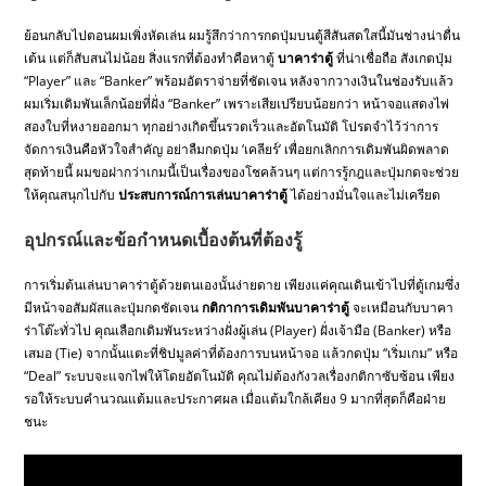
ย้อนกลับไปตอนผมเพิ่งหัดเล่น ผมรู้สึกว่าการกดปุ่มบนตู้สีสันสดใสนี้มันช่างน่าตื่น
เต้น แต่ก็สับสนไม่น้อย สิ่งแรกที่ต้องทำคือหาตู้
บาคาร่าตู้
ที่น่าเชื่อถือ สังเกตปุ่ม
“Player” และ “Banker” พร้อมอัตราจ่ายที่ชัดเจน หลังจากวางเงินในช่องรับแล้ว
ผมเริ่มเดิมพันเล็กน้อยที่ฝั่ง “Banker” เพราะเสียเปรียบน้อยกว่า หน้าจอแสดงไพ่
สองใบที่หงายออกมา ทุกอย่างเกิดขึ้นรวดเร็วและอัตโนมัติ โปรดจำไว้ว่าการ
จัดการเงินคือหัวใจสำคัญ อย่าลืมกดปุ่ม ‘เคลียร์’ เพื่อยกเลิกการเดิมพันผิดพลาด
สุดท้ายนี้ ผมขอฝากว่าเกมนี้เป็นเรื่องของโชคล้วนๆ แต่การรู้กฎและปุ่มกดจะช่วย
ให้คุณสนุกไปกับ
ประสบการณ์การเล่นบาคาร่าตู้
ได้อย่างมั่นใจและไม่เครียด
อุปกรณ์และข้อกำหนดเบื้องต้นที่ต้องรู้
การเริ่มต้นเล่นบาคาร่าตู้ด้วยตนเองนั้นง่ายดาย เพียงแค่คุณเดินเข้าไปที่ตู้เกมซึ่ง
มีหน้าจอสัมผัสและปุ่มกดชัดเจน
กติกาการเดิมพันบาคาร่าตู้
จะเหมือนกับบาคา
ร่าโต๊ะทั่วไป คุณเลือกเดิมพันระหว่างฝั่งผู้เล่น (Player) ฝั่งเจ้ามือ (Banker) หรือ
เสมอ (Tie) จากนั้นแตะที่ชิปมูลค่าที่ต้องการบนหน้าจอ แล้วกดปุ่ม “เริ่มเกม” หรือ
“Deal” ระบบจะแจกไพ่ให้โดยอัตโนมัติ คุณไม่ต้องกังวลเรื่องกติกาซับซ้อน เพียง
รอให้ระบบคำนวณแต้มและประกาศผล เมื่อแต้มใกล้เคียง 9 มากที่สุดก็คือฝ่าย
ชนะ