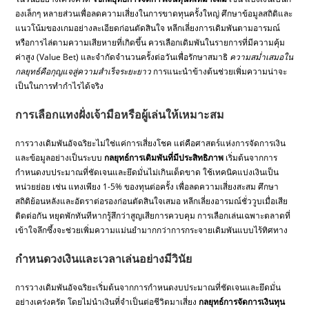
องเล็กๆ หลายส่วนเพื่อลดความเสี่ยงในการขาดทุนครั้งใหญ่ ศึกษาข้อมูลสถิติและ
แนวโน้มของเกมอย่างละเอียดก่อนตัดสินใจ หลีกเลี่ยงการเดิมพันตามอารมณ์
หรือการไล่ตามความเสียหายที่เกิดขึ้น ควรเลือกเดิมพันในรายการที่มีความคุ้ม
ค่าสูง (Value Bet) และจำกัดจำนวนครั้งต่อวันเพื่อรักษาสมาธิ
ความสม่ำเสมอใน
กลยุทธ์คือกุญแจสู่ความสำเร็จระยะยาว
การแนะนำข้างต้นช่วยเพิ่มความน่าจะ
เป็นในการทำกำไรได้จริง
การเลือกแทงฝั่งเจ้ามือหรือผู้เล่นให้เหมาะสม
การวางเดิมพันอัจฉริยะไม่ใช่แค่การเสี่ยงโชค แต่คือศาสตร์แห่งการจัดการเงิน
และข้อมูลอย่างเป็นระบบ
กลยุทธ์การเดิมพันที่มีประสิทธิภาพ
เริ่มต้นจากการ
กำหนดงบประมาณที่ชัดเจนและยึดมั่นไม่เกินเด็ดขาด ใช้เทคนิคแบ่งเงินเป็น
หน่วยย่อย เช่น แทงเพียง 1-5% ของทุนต่อครั้ง เพื่อลดความเสี่ยงสะสม ศึกษา
สถิติย้อนหลังและอัตราต่อรองก่อนตัดสินใจเสมอ หลีกเลี่ยงอารมณ์ชั่ววูบเมื่อเสีย
ติดต่อกัน หยุดพักทันทีหากรู้สึกว่าสูญเสียการควบคุม การเลือกเล่นเฉพาะตลาดที่
เข้าใจลึกซึ้งจะช่วยเพิ่มความแม่นยำมากกว่าการกระจายเดิมพันแบบไร้ทิศทาง
กำหนดวงเงินและเวลาเล่นอย่างมีวินัย
การวางเดิมพันอัจฉริยะเริ่มต้นจากการกำหนดงบประมาณที่ชัดเจนและยึดมั่น
อย่างเคร่งครัด โดยไม่นำเงินที่จำเป็นต่อชีวิตมาเสี่ยง
กลยุทธ์การจัดการเงินทุน