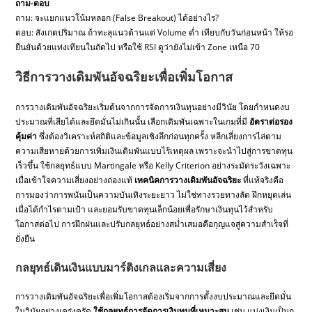
ถาม-ตอบ
ถาม: จะแยกแนวโน้มหลอก (False Breakout) ได้อย่างไร?
ตอบ: สังเกตปริมาณ ถ้าทะลุแนวต้านแต่ Volume ต่ำ เทียบกับวันก่อนหน้า ให้รอ
ยืนยันด้วยแท่งเทียนในถัดไป หรือใช้ RSI ดูว่ายังไม่เข้า Zone เหนือ 70
วิธีการวางเดิมพันอัจฉริยะเพื่อเพิ่มโอกาส
การวางเดิมพันอัจฉริยะเริ่มต้นจากการจัดการเงินทุนอย่างมีวินัย โดยกำหนดงบ
ประมาณที่เสียได้และยึดมั่นไม่เกินนั้น เลือกเดิมพันเฉพาะในเกมที่มี
อัตราต่อรอง
คุ้มค่า
ซึ่งต้องวิเคราะห์สถิติและข้อมูลเชิงลึกก่อนทุกครั้ง หลีกเลี่ยงการไล่ตาม
ความเสียหายด้วยการเพิ่มเงินเดิมพันแบบไร้เหตุผล เพราะจะนำไปสู่การขาดทุน
เร็วขึ้น ใช้กลยุทธ์แบบ Martingale หรือ Kelly Criterion อย่างระมัดระวังเฉพาะ
เมื่อเข้าใจความเสี่ยงอย่างถ่องแท้
เทคนิคการวางเดิมพันอัจฉริยะ
ที่แท้จริงคือ
การมองว่าการพนันเป็นความบันเทิงระยะยาว ไม่ใช่ทางรวยทางลัด ฝึกหยุดเล่น
เมื่อได้กำไรตามเป้า และยอมรับขาดทุนเล็กน้อยเพื่อรักษาเงินทุนไว้สำหรับ
โอกาสต่อไป การฝึกฝนและปรับกลยุทธ์อย่างสม่ำเสมอคือกุญแจสู่ความสำเร็จที่
ยั่งยืน
กลยุทธ์เดินเงินแบบมาร์ติงเกลและความเสี่ยง
การวางเดิมพันอัจฉริยะเพื่อเพิ่มโอกาสต้องเริ่มจากการตั้งงบประมาณและยึดมั่น
ในวินัยอย่างเคร่งครัด
ใช้กลยุทธ์การจัดการเงินทุนที่เหมาะสม
เช่น แบ่งเงินเป็นก