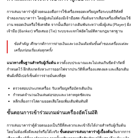
การเล่นบาคาร่าตู้ด้วยตนเองคือการใช้เครื่องหยอดเหรียญหรือระบบดิจิทัลที่
จำลองเกมบาคาร่า โดยผู้เล่นไม่ต้องมีเจ้ามือสด เริ่มต้นจากเลือกเครื่องที่พร้อมใช้
งาน หยอดเงินหรือใช้เครดิต จากนั้นเลือกวางเดิมพันระหว่างฝั่งผู้เล่น (Player) ฝั่ง
เจ้ามือ (Banker) หรือเสมอ (Tie) ระบบจะแจกไพ่อัตโนมัติตามกฎมาตรฐาน
ข้อสำคัญ: ศึกษากติกาการจ่ายเงินและวงเงินเดิมพันขั้นต่ำของเครื่องแต่ละ
เครื่องก่อนเริ่มเล่นทุกครั้ง
แนวทางพื้นฐานสำหรับผู้เริ่มต้น
ควรตั้งงบประมาณและไม่เล่นเกินขีดจำกัดที่
กำหนดไว้ ฝึกสังเกตจังหวะการออกไพ่จากประวัติที่เครื่องแสดงผล และเลือกเดิม
พันฝั่งที่มีเปอร์เซ็นต์การจ่ายมั่นคงที่สุด
ตรวจสอบประเภทเครื่อง: รับเหรียญหรือบัตรเติมเงิน
กำหนดจำนวนเงินเล่นต่อรอบและเวลาหยุดชัดเจน
หลีกเลี่ยงการไล่ตามยอดเสียโดยเพิ่มเดิมพันทันที
ขั้นตอนการเข้าร่วมเกมผ่านเครื่องอัตโนมัติ
การเล่นบาคาร่าตู้ด้วยตนเองเป็นวิธีที่สะดวกและเข้าถึงได้ง่ายสำหรับผู้เริ่มต้น
โดยไม่ต้องพึ่งดีลเลอร์หรือโต๊ะจริง
ขั้นตอนการเล่นบาคาร่าตู้เบื้องต้น
เริ่มจากการ