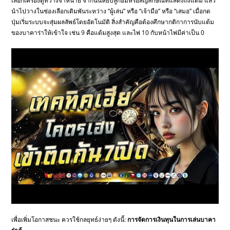
เลือกเครื่องตู้ที่วางจำหน่าย จากนั้นหยิบลูกอมหรือสัญลักษณ์ที่แสดงถึงแต้ม แล้ว
นำไปวางในช่องเลือกเดิมพันระหว่าง “ผู้เล่น” หรือ “เจ้ามือ” หรือ “เสมอ” เมื่อกด
ปุ่มเริ่มระบบจะสุ่มผลลัพธ์โดยอัตโนมัติ สิ่งสำคัญคือต้องศึกษากติกาการนับแต้ม
ของบาคาร่าให้เข้าใจ เช่น 9 คือแต้มสูงสุด และไพ่ 10 กับหน้าไพ่มีค่าเป็น 0
เพื่อเพิ่มโอกาสชนะ ควรใช้กลยุทธ์ง่ายๆ ดังนี้:
การจัดการเงินทุนในการเล่นบาคา