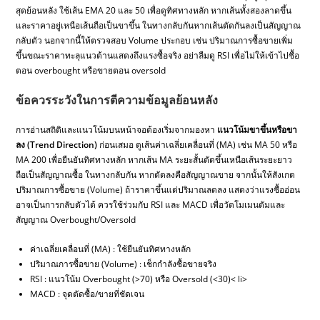
สุดย้อนหลัง ใช้เส้น EMA 20 และ 50 เพื่อดูทิศทางหลัก หากเส้นทั้งสองลาดขึ้น
และราคาอยู่เหนือเส้นถือเป็นขาขึ้น ในทางกลับกันหากเส้นตัดกันลงเป็นสัญญาณ
กลับตัว นอกจากนี้ให้ตรวจสอบ Volume ประกอบ เช่น ปริมาณการซื้อขายเพิ่ม
ขึ้นขณะราคาทะลุแนวต้านแสดงถึงแรงซื้อจริง อย่าลืมดู RSI เพื่อไม่ให้เข้าไปซื้อ
ตอน overbought หรือขายตอน oversold
ข้อควรระวังในการตีความข้อมูลย้อนหลัง
การอ่านสถิติและแนวโน้มบนหน้าจอต้องเริ่มจากมองหา
แนวโน้มขาขึ้นหรือขา
ลง (Trend Direction)
ก่อนเสมอ ดูเส้นค่าเฉลี่ยเคลื่อนที่ (MA) เช่น MA 50 หรือ
MA 200 เพื่อยืนยันทิศทางหลัก หากเส้น MA ระยะสั้นตัดขึ้นเหนือเส้นระยะยาว
ถือเป็นสัญญาณซื้อ ในทางกลับกัน หากตัดลงคือสัญญาณขาย จากนั้นให้สังเกต
ปริมาณการซื้อขาย (Volume) ถ้าราคาขึ้นแต่ปริมาณลดลง แสดงว่าแรงซื้ออ่อน
อาจเป็นการกลับตัวได้ ควรใช้ร่วมกับ RSI และ MACD เพื่อวัดโมเมนตัมและ
สัญญาณ Overbought/Oversold
ค่าเฉลี่ยเคลื่อนที่ (MA) : ใช้ยืนยันทิศทางหลัก
ปริมาณการซื้อขาย (Volume) : เช็กกำลังซื้อขายจริง
RSI : แนวโน้ม Overbought (>70) หรือ Oversold (<30)< li>
MACD : จุดตัดซื้อ/ขายที่ชัดเจน