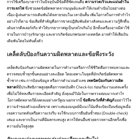
การใช้เครื่องบาคาร่าในปัจจุบันมีข้อดีที่ชัดเจนคือ
ความรวดเร็วและแม่นยำใน
การแจกไพ่
ซึ่งช่วยลดข้อผิดพลาดจากมนุษย์และทำให้เกมดำเนินไปอย่างต่อ
เนื่อง ผู้เล่นสามารถเดิมพันได้หลายรอบในเวลาอันสั้น เพิ่มโอกาสในการทำกำไร
อย่างไรก็ตาม ข้อเสียที่สำคัญคือการขาดปฏิสัมพันธ์ทางสังคมและความรู้สึกตื่น
เต้นจากดีลเลอร์จริง ทำให้บรรยากาศดูเป็นกลไกเกินไป อีกทั้งเครื่องอาจมีค่าใช้
จ่ายในการบำรุงรักษาสูง และหากเกิดข้อบกพร่องทางเทคนิค อาจทำให้เสียเงิน
เดิมพันโดยไม่ทันตั้งตัว
เคล็ดลับป้องกันความผิดพลาดและข้อพึงระวัง
เคล็ดลับป้องกันความผิดพลาดในการทำงานหรือการใช้ชีวิตคือการทบทวนและ
ตรวจสอบซ้ำทุกขั้นตอนอย่างละเอียด โดยเฉพาะในจุดที่มักเกิดข้อผิดพลาด
ซ้ำซาก เช่น การป้อนข้อมูล หรือการคำนวณตัวเลข
เทคนิคป้องกันความผิด
พลาด
ที่มีประสิทธิภาพสูงสุดคือการจดบันทึก Check-list ก่อนเริ่มงานแต่ละครั้ง
เพื่อไม่ให้หลงลืมรายละเอียดสำคัญ
ยิ่งคุณมีวินัยในการตรวจสอบมากเท่าไร
โอกาสผิดพลาดก็ยิ่งลดลงอย่างทวีคูณ
นอกจากนี้
ข้อพึงระวังที่สำคัญ
คืออย่าไว้ใจ
ความจำของตัวเองเด็ดขาด เพราะสมองมนุษย์มีแนวโน้มที่จะบิดเบือนข้อมูลเมื่อ
เจอความกดดันหรือความเร่งรีบ จงใช้ระบบการยืนยันซ้ำสอง (Double-check)
เสมอ และหากเป็นงานที่มีผลกระทบสูง ควรให้คนอื่นช่วยตรวจทานอีกครั้งเพื่อ
ความมั่นใจสูงสุด