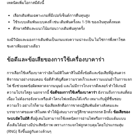
เทคนิคเพิ่มโอกาสมีดังนี้
เลือกเดิมพันเฉพาะเกมที่มีเปอร์เซ็นต์การคืนทุนสูง
ใช้ระบบเดิมพันแบบคงที่ เช่น เดิมพันครั้งละ 1-5% ของเงินทุนทั้งหมด
ศึกษาสถิติและแนวโน้มก่อนวางเดิมพันทุกครั้ง
จงมีวินัยและมองการเดิมพันเป็นเกมแห่งความน่าจะเป็น ไม่ใช่การพึ่งพาโชค
ชะตาเพียงอย่างเดียว
ข้อดีและข้อเสียของการใช้เครื่องบาคาร่า
การเลือกใช้เครื่องบาคาร่าอัตโนมัติในคาสิโนมีทั้งข้อดีและข้อเสียที่ผู้เล่นควร
พิจารณาอย่างรอบคอบ ข้อดีสำคัญคือความรวดเร็วและความแม่นยำในการแจก
ไพ่ ซึ่งช่วยลดข้อผิดพลาดจากมนุษย์ และไม่มีการโกงจากดีลเลอร์ ทำให้เกมมี
ความโปร่งใสสูง นอกจากนี้
ข้อดีของการใช้เครื่องบาคาร่า
ยังรวมถึงการเล่นที่ต่อ
เนื่อง ไม่ต้องรอจังหวะหรือเค้าโครงไพ่เหมือนโต๊ะจริง เหมาะกับผู้ที่ชื่นชอบ
ความเร็ว อย่างไรก็ตาม ข้อเสียหลักคือการขาดปฏิสัมพันธ์ทางสังคมและ
บรรยากาศของคาสิโนสด ทำให้ผู้เล่นบางรายรู้สึกขาดอรรถรส อีกทั้ง
ข้อเสียของ
ระบบอัตโนมัติ
คือผู้เล่นไม่สามารถใช้เทคนิคการอ่านไพ่หรือการนับแต้มแบบ
ดั้งเดิมได้อย่างมีประสิทธิภาพ เพราะการแจกไพ่ถูกควบคุมโดยโปรแกรมสุ่ม
(RNG) จึงขึ้นอยู่กับดวงล้วนๆ