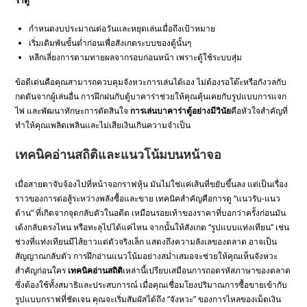
ร่าตู้
กำหนดงบประมาณต่อวันและหยุดเล่นเมื่อถึงเป้าหมาย
เริ่มเดิมพันขั้นต่ำก่อนเพื่อสังเกตระบบของตู้นั้นๆ
หลีกเลี่ยงการตามทายผลจากรอบก่อนหน้า เพราะตู้ใช้ระบบสุ่ม
ข้อดีเด่นคือคุณสามารถควบคุมจังหวะการเล่นได้เอง ไม่ต้องรอโต๊ะหรือกังวลกับ
กดดันจากผู้เล่นอื่น การฝึกฝนกับตู้บาคาร่าช่วยให้คุณคุ้นเคยกับรูปแบบการแจก
ไพ่ และพัฒนาทักษะการตัดสินใจ
การเล่นบาคาร่าตู้อย่างมีวินัย
คือหัวใจสำคัญที่
ทำให้คุณเพลิดเพลินและไม่เสียเงินเกินความจำเป็น
เทคนิคอ่านสถิติและแนวโน้มบนหน้าจอ
เมื่อสายตาจับจ้องไปที่หน้าจอกราฟหุ้น มันไม่ใช่แค่เส้นที่ขยับขึ้นลง แต่เป็นเรื่อง
ราวของการต่อสู้ระหว่างพลังซื้อและขาย เทคนิคสำคัญคือการดู “แนวรับ-แนว
ต้าน” ที่เกิดจากจุดกลับตัวในอดีต เหมือนรอยเท้าของราคาที่บอกว่าครั้งก่อนมัน
เด้งกลับตรงไหน หรือทะลุไปได้แค่ไหน จากนั้นให้สังเกต “รูปแบบแท่งเทียน” เช่น
ช่วงที่แท่งเทียนมีไส้ยาวแต่ตัวจริงเล็ก แสดงถึงความลังเลของตลาด อาจเป็น
สัญญาณกลับตัว การฝึกอ่านแนวโน้มอย่างสม่ำเสมอจะช่วยให้คุณเห็นจังหวะ
สำคัญก่อนใคร
เทคนิคอ่านสถิติ
เหล่านี้เปรียบเสมือนการถอดรหัสภาษาของตลาด
ซึ่งต้องใช้ทั้งสมาธิและประสบการณ์ เมื่อคุณเชื่อมโยงปริมาณการซื้อขายเข้ากับ
รูปแบบกราฟที่ชัดเจน คุณจะเริ่มสัมผัสได้ถึง “จังหวะ” ของการไหลของเม็ดเงิน