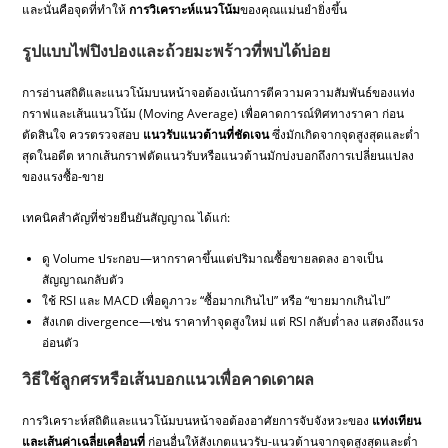
และนั่นคือจุดที่ทำให้
การวิเคราะห์แนวโน้ม
ของคุณแม่นยำยิ่งขึ้น
รูปแบบไพ่ปิงปองและถ้วยมะพร้าวที่พบได้บ่อย
การอ่านสถิติและแนวโน้มบนหน้าจอต้องเน้นการตีความความสัมพันธ์ของแท่ง
กราฟและเส้นแนวโน้ม (Moving Average) เพื่อคาดการณ์ทิศทางราคา ก่อน
ตัดสินใจ ควรตรวจสอบ
แนวรับแนวต้านที่ชัดเจน
ซึ่งมักเกิดจากจุดสูงสุดและต่ำ
สุดในอดีต หากเส้นกราฟตัดแนวรับหรือแนวต้านมักบ่งบอกถึงการเปลี่ยนแปลง
ของแรงซื้อ-ขาย
เทคนิคสำคัญที่ช่วยยืนยันสัญญาณ ได้แก่:
ดู Volume ประกอบ—หากราคาขึ้นแต่ปริมาณซื้อขายลดลง อาจเป็น
สัญญาณกลับตัว
ใช้ RSI และ MACD เพื่อดูภาวะ “ซื้อมากเกินไป” หรือ “ขายมากเกินไป”
สังเกต divergence—เช่น ราคาทำจุดสูงใหม่ แต่ RSI กลับต่ำลง แสดงถึงแรง
อ่อนตัว
วิธีใช้ลูกศรหรือเส้นบอกแนวเพื่อคาดเดาผล
การวิเคราะห์สถิติและแนวโน้มบนหน้าจอต้องอาศัยการจับจังหวะของ
แท่งเทียน
และเส้นค่าเฉลี่ยเคลื่อนที่
ก่อนอื่นให้สังเกตแนวรับ-แนวต้านจากจุดสูงสุดและต่ำ