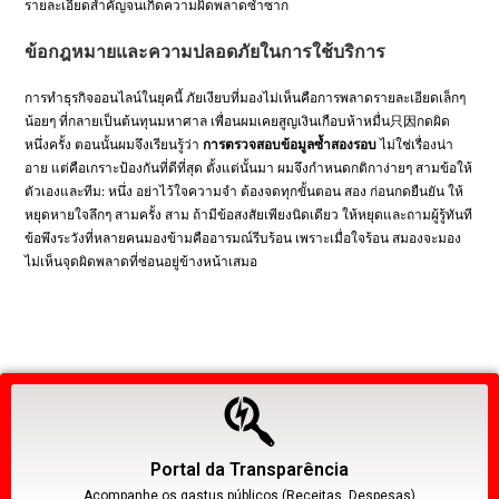
รายละเอียดสำคัญจนเกิดความผิดพลาดซ้ำซาก
ข้อกฎหมายและความปลอดภัยในการใช้บริการ
การทำธุรกิจออนไลน์ในยุคนี้ ภัยเงียบที่มองไม่เห็นคือการพลาดรายละเอียดเล็กๆ
น้อยๆ ที่กลายเป็นต้นทุนมหาศาล เพื่อนผมเคยสูญเงินเกือบห้าหมื่น只因กดผิด
หนึ่งครั้ง ตอนนั้นผมจึงเรียนรู้ว่า
การตรวจสอบข้อมูลซ้ำสองรอบ
ไม่ใช่เรื่องน่า
อาย แต่คือเกราะป้องกันที่ดีที่สุด ตั้งแต่นั้นมา ผมจึงกำหนดกติกาง่ายๆ สามข้อให้
ตัวเองและทีม: หนึ่ง อย่าไว้ใจความจำ ต้องจดทุกขั้นตอน สอง ก่อนกดยืนยัน ให้
หยุดหายใจลึกๆ สามครั้ง สาม ถ้ามีข้อสงสัยเพียงนิดเดียว ให้หยุดและถามผู้รู้ทันที
ข้อพึงระวังที่หลายคนมองข้ามคืออารมณ์รีบร้อน เพราะเมื่อใจร้อน สมองจะมอง
ไม่เห็นจุดผิดพลาดที่ซ่อนอยู่ข้างหน้าเสมอ
Portal da Transparência
Acompanhe os gastus públicos (Receitas, Despesas)