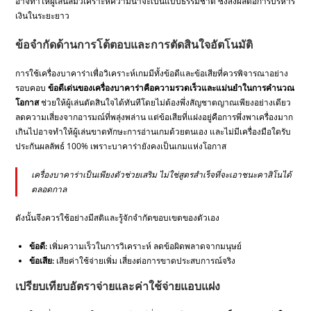
อาจทำให้ผู้เล่นลืมวิเคราะห์ความน่าจะเป็นแบบธรรมชาติ ซึ่งส่งผลต่อการบริหาร
เงินในระยะยาว
ข้อจำกัดด้านการโต้ตอบและการตัดสินใจอัตโนมัติ
การใช้เครื่องบาคาร่าเพื่อวิเคราะห์เกมมีทั้งข้อดีและข้อเสียที่ควรพิจารณาอย่าง
รอบคอบ
ข้อดีเด่นของเครื่องบาคาร่าคือความรวดเร็วและแม่นยำในการคำนวณ
โอกาส
ช่วยให้ผู้เล่นตัดสินใจได้ทันทีโดยไม่ต้องพึ่งสัญชาตญาณเพียงอย่างเดียว
ลดความเสี่ยงจากอารมณ์ที่พลุ่งพล่าน แต่ข้อเสียที่แฝงอยู่คือการพึ่งพาเครื่องมาก
เกินไปอาจทำให้ผู้เล่นขาดทักษะการอ่านเกมด้วยตนเอง และไม่มีเครื่องมือใดรับ
ประกันผลลัพธ์ 100% เพราะบาคาร่ายังคงเป็นเกมแห่งโอกาส
เครื่องบาคาร่าเป็นเพียงตัวช่วยเสริม ไม่ใช่สูตรสำเร็จที่จะเอาชนะคาสิโนได้
ตลอดกาล
ดังนั้นจึงควรใช้อย่างมีสติและรู้จักจำกัดขอบเขตของตัวเอง
ข้อดี:
เพิ่มความเร็วในการวิเคราะห์ ลดข้อผิดพลาดจากมนุษย์
ข้อเสีย:
เสียค่าใช้จ่ายเพิ่ม เสี่ยงต่อการขาดประสบการณ์จริง
เปรียบเทียบอัตราจ่ายและค่าใช้จ่ายแอบแฝง