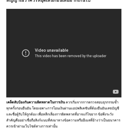
สัญญาณว่าควรหยุดเล่นก่อนเสียมากเกินไป
เคล็ดลับป้องกันความผิดพลาดในการเงิน
ควรเริ่มจากการตรวจสอบธุรกรรมซ้ำ
ทุกครั้งก่อนยืนยัน โดยเฉพาะการโอนเงินผ่านแอปพลิเคชันที่ต้องยืนยันเลขบัญชี
และชื่อผู้รับให้ถูกต้อง เพื่อหลีกเลี่ยงการผิดพลาดที่อาจแก้ไขยาก ข้อพึงระวัง
สำคัญคืออย่าเชื่อถือลิงก์แนบที่ส่งมาทางข้อความหรืออีเมลที่อ้างว่าเป็นธนาคาร
ควรเข้าผ่านเว็บไซต์ทางการเท่านั้น