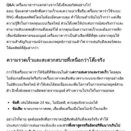
Q&A:
เครื่องบาคาร่าแตกต่างจากโต๊ะดีลเลอร์สดอย่างไร?
ตอบ: ข้อแตกต่างหลักคือความเร็วและความน่าเชื่อถือ เครื่องบาคาร่าใช้ระบบ
RNG เพื่อสุ่มผลลัพธ์โดยไม่ต้องมีคนควบคุม ทำให้เกมดำเนินไปเร็วกว่า แต่เสีย
ความรู้สึกในการลงทุนแบบเรียลไทม์ ส่วนโต๊ะสดให้ประสบการณ์สมจริงกว่าและ
สามารถสังเกตพฤติกรรมดีลเลอร์ได้ หากคุณเน้นความรวดเร็วและต้องการหลีก
เลี่ยงข้อผิดพลาดของมนุษย์ เครื่องบาคาร่าเป็นตัวเลือกที่ดีที่สุด แต่หากคุณให้
ความสำคัญกับอารมณ์ร่วมและกลยุทธ์การอ่านเค้าไพ่ การเล่นกับดีลเลอร์สดจะ
ให้ผลลัพธ์ที่คุ้มค่ากว่า
ความรวดเร็วและสะดวกสบายที่เหนือกว่าโต๊ะจริง
การใช้เครื่องบาคาร่าให้ข้อดีที่ชัดเจนในด้าน
ความสะดวกและรวดเร็ว
โดยคุณ
ไม่ต้องรอดีลเลอร์หรือกังวลเรื่องเวลากดเดิมพัน เพราะระบบจะจัดการทุกอย่างอัต
โนมัติแบบเรียลไทม์ ทำให้เล่นได้ต่อเนื่องและเพิ่มโอกาสในการเทรนกลยุทธ์ส่วน
ตัว อีกทั้งยังลดความผิดพลาดจากมนุษย์ สร้างความโปร่งใสในการออกผล
ข้อดี:
เล่นได้ตลอด 24 ชม., ไม่มีอคติ, ควบคุมจังหวะเองได้
ข้อเสีย:
ขาดบรรยากาศสด, เสี่ยงติดเครื่องมือโดยไม่เข้าใจเกมลึก
อย่างไรก็ตาม จุดด้อยหลักคือการขาดปฏิสัมพันธ์กับดีลเลอร์จริง ทำให้
ประสบการณ์การเล่นอาจแห้งแล้ง และ
การพึ่งพาสูตรหรืออัลกอริทึมมากเกินไป