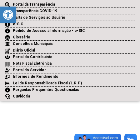
Portal da Transparência
Barra de Ferramentas Aberta
Transparência COVID-19
Carta de Serviços ao Usuário
e-SIC
Pedido de Acesso à Informação - e-SIC
Glossário
Conselhos Municipais
Diário Oficial
Portal do Contribuinte
Nota Fiscal Eletrônica
Portal do Servidor
Informes de Rendimento
Lei de Responsabilidade Fiscal (L.R.F.)
Perguntas Frequentes Questionadas
Ouvidoria