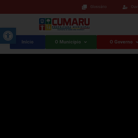
Glossário
Ouv
Barra de Ferramentas Aberta
Início
O Município
O Governo