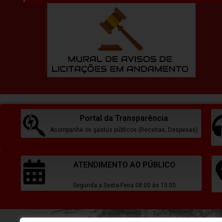
Portal da Transparência
Acompanhe os gastus públicos (Receitas, Despesas)
ATENDIMENTO AO PÚBLICO
Segunda a Sexta-Feira 08:00 às 15:00