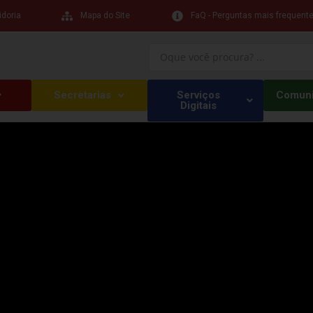
idoria
Mapa do Site
FaQ - Perguntas mais frequent
Secretarias
Serviços
Comun
Digitais